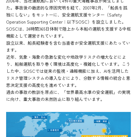
2006年、当社運航船において4件の重大海難事故が発生しまし
た。事故後の徹底的な原因究明を経て、2007年2月、「船長を孤
独にしない」をモットーに、安全運航支援センター（Safety
Operation Supporting Center：以下SOSC）を設立しました。
SOSCは、24時間365日体制で陸上から本船の運航を支援する中枢
機能として運営されています。
設立以来、船長経験者を含む当直者が安全運航支援にあたってい
ます。
近年、気象・海象の急激な変化や地政学リスクの増大などによ
り、船舶運航を取り巻く環境は高度化・複雑化しています。こう
した中、SOSCでは従来の監視・通報機能に加え、AIを活用した
リスク管理システムの導入などにより、分散する情報の統合と意
思決定支援の高度化を進めています。
過去の事故の教訓を原点に、「世界最高水準の安全運航」の実現
に向け、重大事故の未然防止に取り組んでいます。