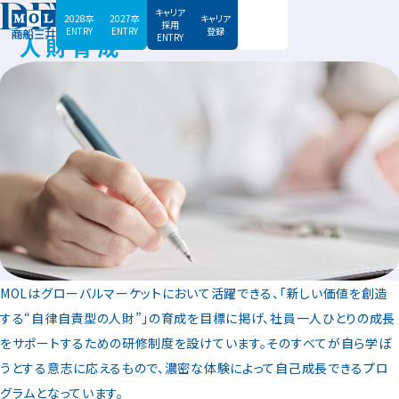
DEVELOPMENT
キャリア
2028卒
2027卒
キャリア
採用
ENTRY
ENTRY
登録
ENTRY
人財育成
MOLはグローバルマーケットにおいて活躍できる、「新しい価値を創造
する“自律自責型の人財”」の育成を目標に掲げ、社員一人ひとりの成長
をサポートするための研修制度を設けています。そのすべてが自ら学ぼ
うとする意志に応えるもので、濃密な体験によって自己成長できるプロ
グラムとなっています。