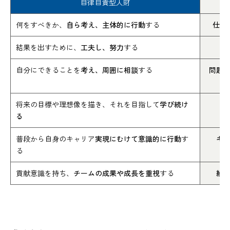
自律自責型人財
何をすべきか、
自ら考え、主体的に行動
する
仕事
結果を出すために、
工夫し、努力
する
自分にできることを
考え、周囲に相談
する
問題
将来の目標や理想像を描き、それを目指して
学び続け
る
普段から自身のキャリア
実現にむけて意識的に行動
す
キ
る
貢献意識を持ち、
チームの成果や成長を重視
する
組