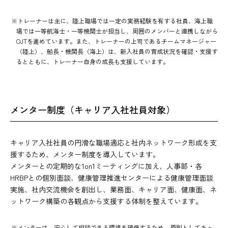
※トレーナーは主に、陸上職場では一定の実務経験を有する社員、海上職
場では一等航海士・一等機関士が担当し、周囲のメンバーと連携しながら
OJTを進めています。また、トレーナーの上司であるチームマネージャー
（陸上）、船長・機関長（海上）は、新入社員の育成状況を確認・支援す
るとともに、トレーナー自身の成長も支援しています。
メンター制度（キャリア入社社員対象）
キャリア入社社員の円滑な職場適応と社内ネットワーク形成を支
援するため、メンター制度を導入しています。
メンターとの定期的な1on1ミーティングに加え、人事部・各
HRBPとの個別面談、健康管理推進センターによる健康管理面談
実施、社内交流機会を創出し、業務面、キャリア面、健康面、ネ
ットワーク構築の各観点から支援する体制を整えています。
※メンターは、安心して相談できる環境を確保するため、原則としてキャ