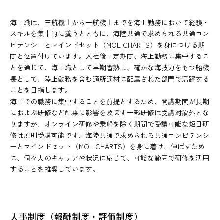
海上職は、三航機士から一航機士までを海上勤務において経験・
スキルを集中的に養うとともに、海陸共通で求められる共通コン
ピテンシーとマインドセット（MOL CHARTS）を身につける期
間と位置付けています。入社後一定期間、海上勤務に集中するこ
とを通じて、海上職として早期習熟し、確かな海技力をもつ船機
長として、陸上勤務を含む適所適材に配属された部門で活躍する
ことを目指します。
海上での職務に集中することを前提とするため、開講期間が長期
におよぶ研修など配乗に影響を及ぼす一部研修は受講対象外とな
りますが、オンライン研修や乗船を除く期間で受講可能な短日研
修は原則受講可能です。海陸共通で求められる共通コンピテンシ
ーとマインドセット（MOL CHARTS）を身に着け、伸ばすため
に、個々人のキャリアや状況に応じて、可能な範囲で研修を活用
することを推奨しています。
人事制度（報酬制度・評価制度）