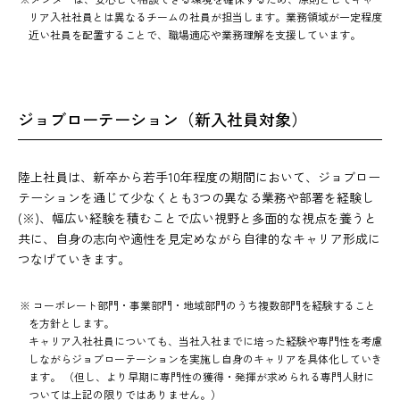
リア入社社員とは異なるチームの社員が担当します。業務領域が一定程度
近い社員を配置することで、職場適応や業務理解を支援しています。
ジョブローテーション（新入社員対象）
陸上社員は、新卒から若手10年程度の期間において、ジョブロー
テーションを通じて少なくとも3つの異なる業務や部署を経験し
(※)、幅広い経験を積むことで広い視野と多面的な視点を養うと
共に、自身の志向や適性を見定めながら自律的なキャリア形成に
つなげていきます。
※ コーポレート部門・事業部門・地域部門のうち複数部門を経験すること
を方針とします。
キャリア入社社員についても、当社入社までに培った経験や専門性を考慮
しながらジョブローテーションを実施し自身のキャリアを具体化していき
ます。 （但し、より早期に専門性の獲得・発揮が求められる専門人財に
ついては上記の限りではありません。）