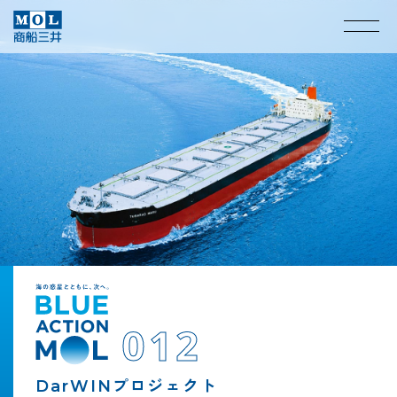
船の世界を「見て」「触れて」「遊んで」
013
012
体験できるミュージアム
VIEW
MORE
マイクロプラスチック回収装置
DarWINプロジェクト