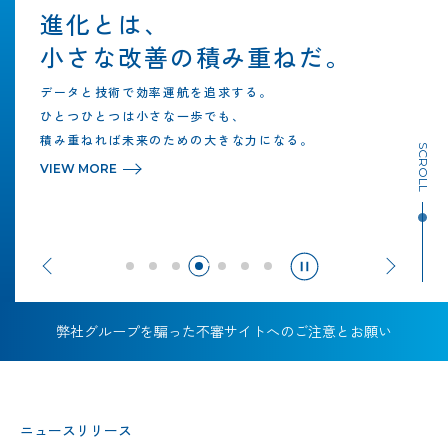
回収するのは、
進化とは、
廃棄物ではなく
小さな改善の積み重ねだ。
未来へのヒント。
データと技術で効率運航を追求する。
ひとつひとつは小さな一歩でも、
積み重ねれば未来のための大きな力になる。
SCROLL
VIEW
MORE
1
2
3
4
5
6
7
弊社グループを騙った不審サイトへのご注意とお願い
ニュースリリース