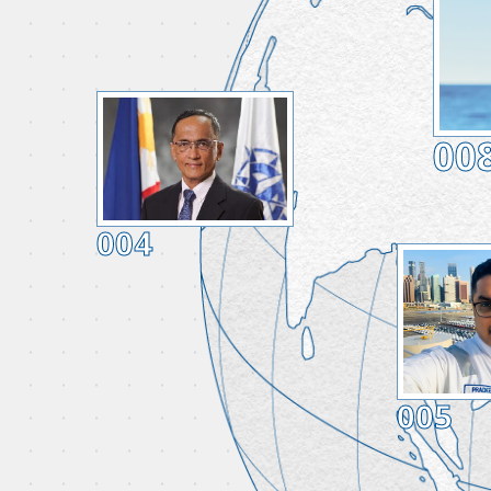
00
004
005