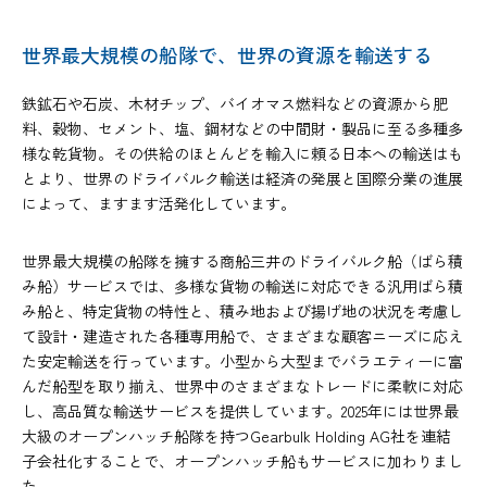
世界最大規模の船隊で、世界の資源を輸送する
鉄鉱石や石炭、木材チップ、バイオマス燃料などの資源から肥
料、穀物、セメント、塩、鋼材などの中間財・製品に至る多種多
様な乾貨物。その供給のほとんどを輸入に頼る日本への輸送はも
とより、世界のドライバルク輸送は経済の発展と国際分業の進展
によって、ますます活発化しています。
世界最大規模の船隊を擁する商船三井のドライバルク船（ばら積
み船）サービスでは、多様な貨物の輸送に対応できる汎用ばら積
み船と、特定貨物の特性と、積み地および揚げ地の状況を考慮し
て設計・建造された各種専用船で、さまざまな顧客ニーズに応え
た安定輸送を行っています。小型から大型までバラエティーに富
んだ船型を取り揃え、世界中のさまざまなトレードに柔軟に対応
し、高品質な輸送サービスを提供しています。2025年には世界最
大級のオープンハッチ船隊を持つGearbulk Holding AG社を連結
子会社化することで、オープンハッチ船もサービスに加わりまし
た。