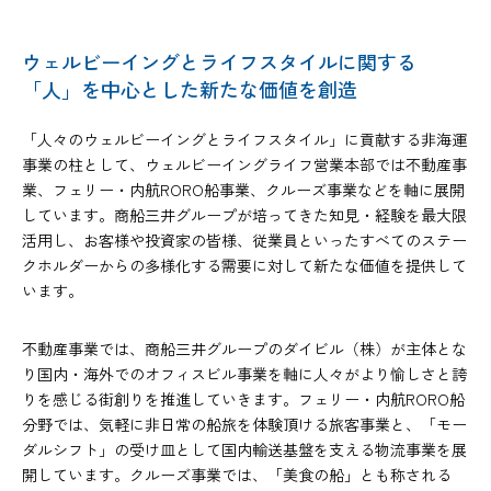
ウェルビーイングとライフスタイルに関する
「人」を中心とした新たな価値を創造
「人々のウェルビーイングとライフスタイル」に貢献する非海運
事業の柱として、ウェルビーイングライフ営業本部では不動産事
業、フェリー・内航RORO船事業、クルーズ事業などを軸に展開
しています。商船三井グループが培ってきた知見・経験を最大限
活用し、お客様や投資家の皆様、従業員といったすべてのステー
クホルダーからの多様化する需要に対して新たな価値を提供して
います。
不動産事業では、商船三井グループのダイビル（株）が主体とな
り国内・海外でのオフィスビル事業を軸に人々がより愉しさと誇
りを感じる街創りを推進していきます。フェリー・内航RORO船
分野では、気軽に非日常の船旅を体験頂ける旅客事業と、「モー
ダルシフト」の受け皿として国内輸送基盤を支える物流事業を展
開しています。クルーズ事業では、「美食の船」とも称される