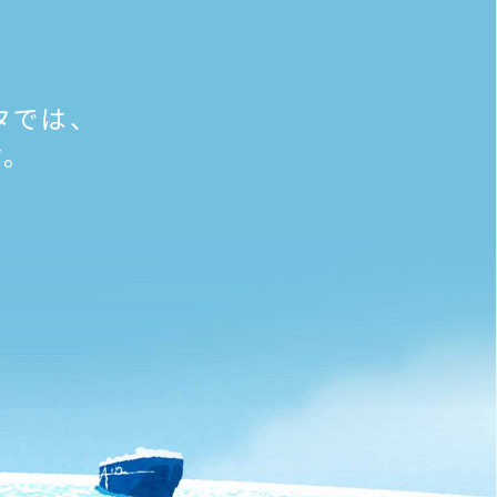
タでは、
す。
！