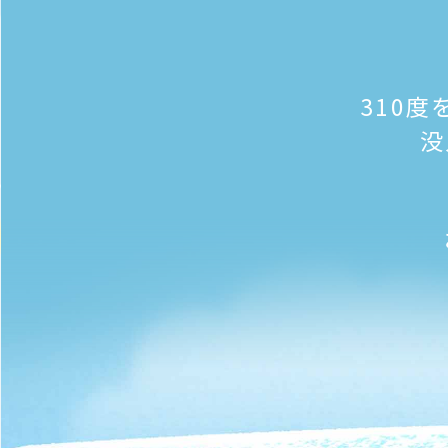
310度
没