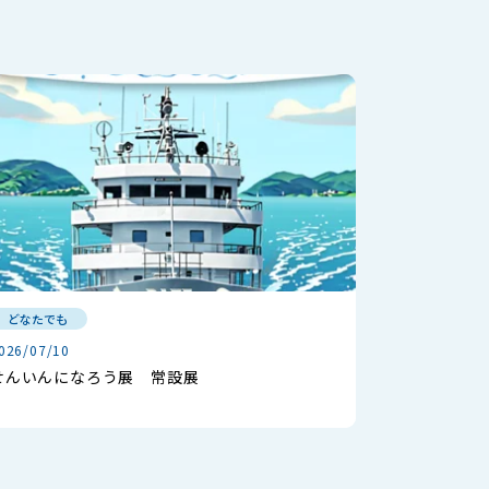
どなたでも
026/07/10
せんいんになろう展 常設展