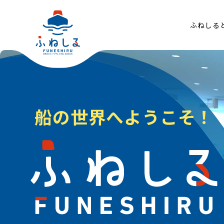
ふねしる
船
の
世
界
へ
よ
う
こ
そ
！