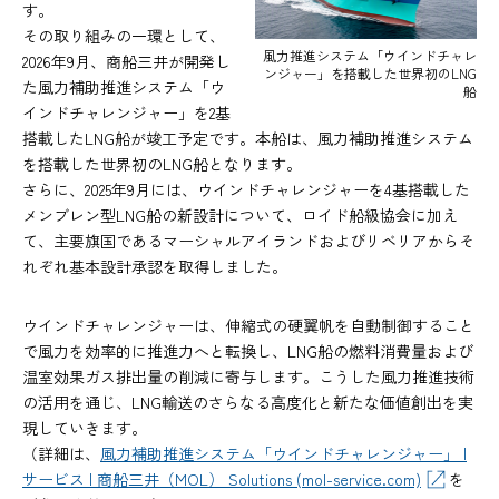
す。
その取り組みの一環として、
風力推進システム「ウインドチャレ
2026年9月、商船三井が開発し
ンジャー」を搭載した世界初のLNG
た風力補助推進システム「ウ
船
インドチャレンジャー」を2基
搭載したLNG船が竣工予定です。本船は、風力補助推進システム
を搭載した世界初のLNG船となります。
さらに、2025年9月には、ウインドチャレンジャーを4基搭載した
メンブレン型LNG船の新設計について、ロイド船級協会に加え
て、主要旗国であるマーシャルアイランドおよびリベリアからそ
れぞれ基本設計承認を取得しました。
ウインドチャレンジャーは、伸縮式の硬翼帆を自動制御すること
で風力を効率的に推進力へと転換し、LNG船の燃料消費量および
温室効果ガス排出量の削減に寄与します。こうした風力推進技術
の活用を通じ、LNG輸送のさらなる高度化と新たな価値創出を実
現していきます。
（詳細は、
風力補助推進システム「ウインドチャレンジャー」 |
サービス | 商船三井（MOL） Solutions (mol-service.com)
を