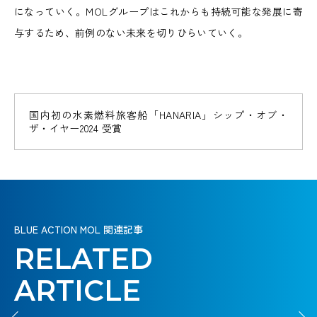
になっていく。MOLグループはこれからも持続可能な発展に寄
与するため、前例のない未来を切りひらいていく。
マイ
海洋
マイ
海洋
マイ
クロ
温度
クロ
温度
クロ
マン
マン
プラ
差発
プラ
差発
プラ
グロ
グロ
スチ
電プ
スチ
電プ
スチ
ーブ
ーブ
国内初の水素燃料旅客船「HANARIA」シップ・オブ・
ック
ロジ
ック
ロジ
ック
LNG
LNG
再
再
回収
ェク
回収
ェク
回収
ザ・イヤー2024 受賞
燃料
燃料
生・
モー
生・
モー
洋上
洋上
装置
ト
装置
ト
装置
フェ
フェ
保全
リシ
保全
リシ
風力
新ダ
大型
風力
新ダ
大型
リー
リー
回収
海洋
回収
海洋
回収
プロ
ャス
プロ
ャス
発電
イビ
CCUS
アン
発電
イビ
CCUS
アン
する
最新
再生
する
最新
再生
する
ジェ
支援
ジェ
支援
プロ
ル 堂
バリュ
モニ
プロ
ル 堂
バリュ
モニ
クト
活動
クト
活動
の
鋭の
可能
の
鋭の
可能
の
ジェ
島の
ーチェ
ア輸
ジェ
島の
ーチェ
ア輸
クト
杜
ーン
送船
クト
杜
ーン
送船
は、
フェ
「生
エネ
海
は、
フェ
「生
エネ
海
は、
DarWIN
DarWIN
廃棄
リー
命の
ルギ
再エ
は、
緑
CO
アン
廃棄
リー
命の
ルギ
再エ
は、
緑
CO
アン
廃棄
プロジェ
プロジェ
水素燃料旅
水素燃料旅
2
2
クト
クト
物で
で、
ゆり
ー
ネの
人を
も、
の海
モニ
物で
で、
ゆり
ー
ネの
人を
も、
の海
モニ
物で
客船
客船
BLUE ACTION MOL 関連記事
HANARIA
HANARIA
はな
脱炭
か
は、
未来
つな
想い
上輸
アの
進化と
はな
脱炭
か
は、
未来
つな
想い
上輸
アの
進化と
はな
WIND
WIND
HUNTER
HUNTER
く未
素社
ご」
ホッ
は、
ぐ。
も、
送で
この星の
可能
は、小
く未
素社
ご」
ホッ
は、
ぐ。
も、
送で
この星の
可能
は、小
く未
RELATED
来へ
会へ
を、
風と水素
トで
船が
未来
継承
未来
未来に、
性を
さな改
来へ
会へ
を、
風と水素
トで
船が
未来
継承
未来
未来に、
性を
さな改
来へ
WIND
WIND
CHALLENGER
CHALLENGER
のヒ
シフ
次の
で、未来
クー
牽引
をつ
する
をつ
海と陸の
開拓
善の積
のヒ
シフ
次の
で、未来
クー
牽引
をつ
する
をつ
海と陸の
開拓
善の積
のヒ
ARTICLE
ン
未来へ、風を
トせ
世代
をつく
ル
す
な
こ
な
境界はな
せ
み重ね
ン
未来へ、風を
トせ
世代
をつく
ル
す
な
こ
な
境界はな
せ
み重ね
ン
ト。
うけて走れ。
よ。
へ。
れ。
だ。
る。
ぐ。
と。
げ。
い。
よ。
だ。
ト。
うけて走れ。
よ。
へ。
れ。
だ。
る。
ぐ。
と。
げ。
い。
よ。
だ。
ト。