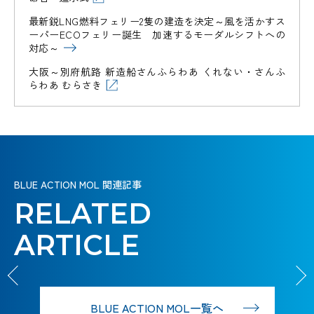
最新鋭LNG燃料フェリー2隻の建造を決定～風を活かすス
マイ
海洋
マイ
海洋
マイ
ーパーECOフェリー誕生 加速するモーダルシフトへの
クロ
温度
クロ
温度
クロ
マン
マン
対応～
プラ
差発
プラ
差発
プラ
グロ
グロ
スチ
電プ
スチ
電プ
スチ
ーブ
ーブ
大阪～別府航路 新造船さんふらわあ くれない・さんふ
ック
ロジ
ック
ロジ
ック
LNG
LNG
再
再
回収
ェク
回収
ェク
回収
らわあ むらさき
燃料
燃料
生・
モー
生・
モー
洋上
洋上
装置
ト
装置
ト
装置
フェ
フェ
保全
リシ
保全
リシ
風力
新ダ
大型
風力
新ダ
大型
リー
リー
回収
海洋
回収
海洋
回収
プロ
ャス
プロ
ャス
発電
イビ
CCUS
アン
発電
イビ
CCUS
アン
する
最新
再生
する
最新
再生
する
ジェ
支援
ジェ
支援
プロ
ル 堂
バリュ
モニ
プロ
ル 堂
バリュ
モニ
クト
活動
クト
活動
の
鋭の
可能
の
鋭の
可能
の
ジェ
島の
ーチェ
ア輸
ジェ
島の
ーチェ
ア輸
クト
杜
ーン
送船
クト
杜
ーン
送船
は、
フェ
「生
エネ
海
は、
フェ
「生
エネ
海
は、
DarWIN
DarWIN
廃棄
リー
命の
ルギ
再エ
は、
緑
CO
アン
廃棄
リー
命の
ルギ
再エ
は、
緑
CO
アン
廃棄
プロジェ
プロジェ
水素燃料旅
水素燃料旅
2
2
クト
クト
物で
で、
ゆり
ー
ネの
人を
も、
の海
モニ
物で
で、
ゆり
ー
ネの
人を
も、
の海
モニ
物で
客船
客船
BLUE ACTION MOL 関連記事
HANARIA
HANARIA
はな
脱炭
か
は、
未来
つな
想い
上輸
アの
進化と
はな
脱炭
か
は、
未来
つな
想い
上輸
アの
進化と
はな
WIND
WIND
HUNTER
HUNTER
く未
素社
ご」
ホッ
は、
ぐ。
も、
送で
この星の
可能
は、小
く未
素社
ご」
ホッ
は、
ぐ。
も、
送で
この星の
可能
は、小
く未
RELATED
来へ
会へ
を、
風と水素
トで
船が
未来
継承
未来
未来に、
性を
さな改
来へ
会へ
を、
風と水素
トで
船が
未来
継承
未来
未来に、
性を
さな改
来へ
WIND
WIND
CHALLENGER
CHALLENGER
のヒ
シフ
次の
で、未来
クー
牽引
をつ
する
をつ
海と陸の
開拓
善の積
のヒ
シフ
次の
で、未来
クー
牽引
をつ
する
をつ
海と陸の
開拓
善の積
のヒ
ARTICLE
ン
未来へ、風を
トせ
世代
をつく
ル
す
な
こ
な
境界はな
せ
み重ね
ン
未来へ、風を
トせ
世代
をつく
ル
す
な
こ
な
境界はな
せ
み重ね
ン
ト。
うけて走れ。
よ。
へ。
れ。
だ。
る。
ぐ。
と。
げ。
い。
よ。
だ。
ト。
うけて走れ。
よ。
へ。
れ。
だ。
る。
ぐ。
と。
げ。
い。
よ。
だ。
ト。
BLUE ACTION MOL一覧へ