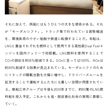
それに加えて、両船にはもうひとつの大きな使命がある。それ
が「モーダルシフト」。トラック等で行われている貨物輸送
を、環境負荷の小さい船舶や鉄道に転換することだ。本船は、
LNGと重油それぞれを燃料として使用できる高性能Dual Fuelエ
ンジンを国内フェリーで初搭載。LNG燃料を使用することで
CO
の排出を約25％削減できる。SOxに至っては100％、NOxは
2
約85％削減する効果が見込まれている。モーダルシフトのため
にトラックの積載台数を大幅に増やし、ドライバーズルームを
拡充することで運転する人たちにも優しい空間が用意されてい
る。商船三井グループは今後も2030年までに、約90隻のLNG燃
料船を投入予定。これからも低・脱炭素化社会の実現に貢献し
ていく。