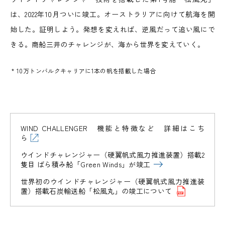
は、2022年10月ついに竣工。オーストラリアに向けて航海を開
始した。証明しよう。発想を変えれば、逆風だって追い風にで
きる。商船三井のチャレンジが、海から世界を変えていく。
* 10万トンバルクキャリアに1本の帆を搭載した場合
WIND CHALLENGER 機能と特徴など 詳細はこち
ら
マイ
海洋
マイ
海洋
マイ
ウインドチャレンジャー（硬翼帆式風力推進装置）搭載2
クロ
温度
クロ
温度
クロ
マン
マン
隻目 ばら積み船「Green Winds」が竣工
プラ
差発
プラ
差発
プラ
グロ
グロ
スチ
電プ
スチ
電プ
スチ
ーブ
ーブ
世界初のウインドチャレンジャー（硬翼帆式風力推進装
ック
ロジ
ック
ロジ
ック
LNG
LNG
再
再
回収
ェク
回収
ェク
回収
置）搭載石炭輸送船「松風丸」の竣工について
燃料
燃料
生・
モー
生・
モー
洋上
洋上
装置
ト
装置
ト
装置
フェ
フェ
保全
リシ
保全
リシ
風力
新ダ
大型
風力
新ダ
大型
リー
リー
回収
海洋
回収
海洋
回収
プロ
ャス
プロ
ャス
発電
イビ
CCUS
アン
発電
イビ
CCUS
アン
する
最新
再生
する
最新
再生
する
ジェ
支援
ジェ
支援
プロ
ル 堂
バリュ
モニ
プロ
ル 堂
バリュ
モニ
クト
活動
クト
活動