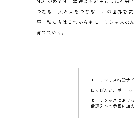
MOLがめざす「海運業を起点とした社会
つなぎ、人と人をつなぎ、この世界を次
事。私たちはこれからもモーリシャスの
育てていく。
マイ
海洋
マイ
海洋
マイ
モーリシャス特設サ
クロ
温度
クロ
温度
クロ
プラ
差発
プラ
差発
プラ
マン
マン
スチ
電プ
スチ
電プ
スチ
にっぽん丸、ポート
グロ
グロ
ック
ロジ
ック
ロジ
ック
ーブ
ーブ
LNG
LNG
回収
ェク
回収
ェク
回収
モーリシャスにおける
再
再
燃料
燃料
装置
ト
装置
ト
装置
生・
モー
生・
モー
フェ
フェ
備運営への参画に加
洋上
洋上
回収
海洋
回収
海洋
回収
保全
リシ
保全
リシ
リー
リー
大型
風力
新ダ
大型
風力
新ダ
大型
プロ
ャス
プロ
ャス
する
最新
再生
する
最新
再生
する
アン
発電
イビ
CCUS
アン
発電
イビ
CCUS
アン
ジェ
支援
ジェ
支援
モニ
プロ
ル 堂
バリュ
モニ
プロ
ル 堂
バリュ
モニ
の
鋭の
可能
の
鋭の
可能
の
クト
活動
クト
活動
ア輸
ジェ
島の
ーチェ
ア輸
ジェ
島の
ーチェ
ア輸
は、
フェ
「生
エネ
海
は、
フェ
「生
エネ
海
は、
送船
クト
杜
ーン
送船
クト
杜
ーン
送船
DarWIN
水素燃料
DarWIN
水素燃料
DarWIN