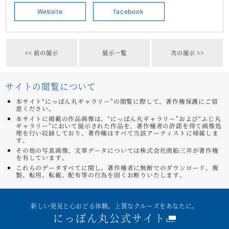
Website
facebook
<< 前の展示
展示一覧
次の展示 >>
サイトの閲覧について
本サイト“にっぽん丸ギャラリー”の閲覧に際して、著作権保護にご留
意ください。
本サイトに掲載の作品画像は、“にっぽん丸ギャラリー”および“ふじ丸
ギャラリー”において展示された作品を、著作権者の許諾を得て画像処
理を行い収録しており、著作権はすべて当該アーティストに帰属しま
す。
その他の写真画像、文章データについては株式会社商船三井が著作権
を有しています。
これらのデータすべてに関し、著作権者に無断でのダウンロード、複
製、転用、転載、配布等の行為を固くお断りいたします。
新しい発見と心おどる体験。上質なクルーズをあなたに。
にっぽん丸公式サイト