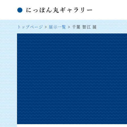
トップページ
>
展示一覧
> 千葉 智江 展