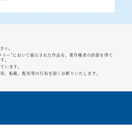
ださい。
ラリー”において展示された作品を、著作権者の許諾を得て
ます。
しています。
転用、転載、配布等の行為を固くお断りいたします。