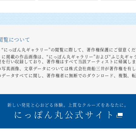
閲覧について
ト“にっぽん丸ギャラリー”の閲覧に際して、著作権保護にご留意く
トに掲載の作品画像は、“にっぽん丸ギャラリー”および“ふじ丸ギャ
理を行い収録しており、著作権はすべて当該アーティストに帰属し
の写真画像、文章データについては株式会社商船三井が著作権を有
のデータすべてに関し、著作権者に無断でのダウンロード、複製、
新しい発見と心おどる体験。上質なクルーズをあなたに。
にっぽん丸公式サイト