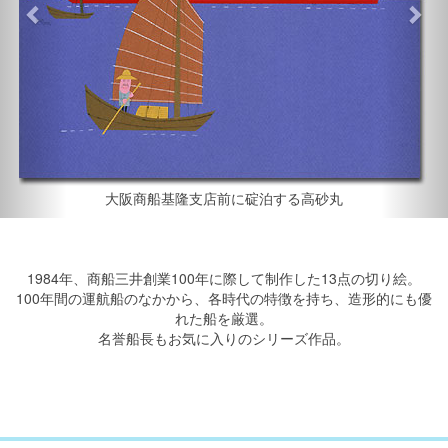
大阪商船基隆支店前に碇泊する高砂丸
1984年、商船三井創業100年に際して制作した13点の切り絵。
100年間の運航船のなかから、各時代の特徴を持ち、造形的にも優
れた船を厳選。
名誉船長もお気に入りのシリーズ作品。