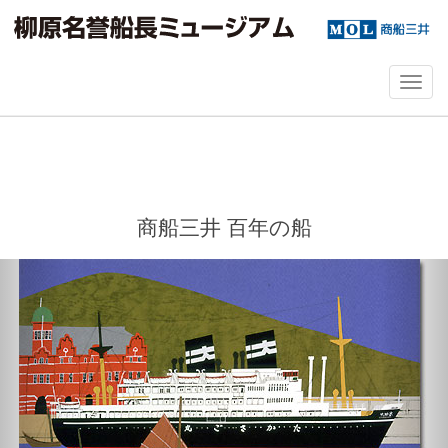
T
o
g
g
l
e
n
商船三井 百年の船
a
v
i
前
次
g
へ
へ
a
t
i
o
n