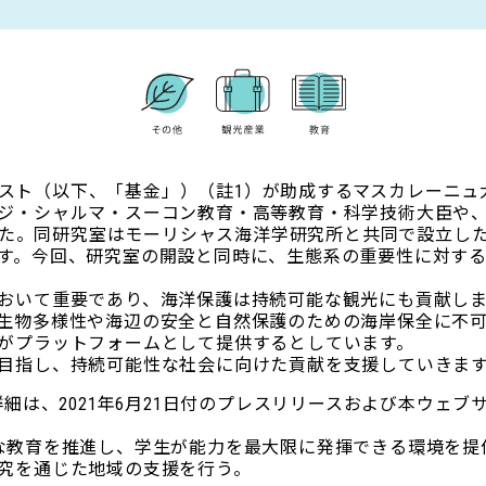
ルトラスト（以下、「基金」）（註1）が助成するマスカレーニ
ジ・シャルマ・スーコン教育・高等教育・科学技術大臣や
が出席しました。同研究室はモーリシャス海洋学研究所と共同で設
す。今回、研究室の開設と同時に、生態系の重要性に対す
おいて重要であり、海洋保護は持続可能な観光にも貢献し
生物多様性や海辺の安全と自然保護のための海岸保全に不
がプラットフォームとして提供するとしています。
目指し、持続可能性な社会に向けた貢献を支援していきま
細は、2021年6月21日付のプレスリリースおよび本ウェブサイ
reignes。革新的な教育を推進し、学生が能力を最大限に発揮でき
究を通じた地域の支援を行う。