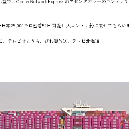
000TEU型で、Ocean Network Expressのマゼンタカラー
日本25,000キロ密着52日間 超巨大コンテナ船に乗せてもらい
知、テレビせとうち、びわ湖放送、テレビ北海道