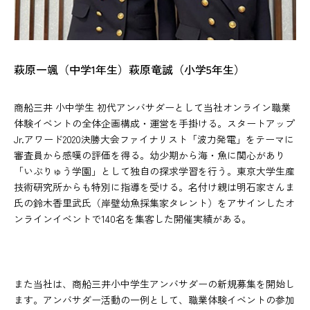
萩原一颯（中学1年生）萩原竜誠（小学5年生）
商船三井 小中学生 初代アンバサダーとして当社オンライン職業
体験イベントの全体企画構成・運営を手掛ける。スタートアップ
Jr.アワード2020決勝大会ファイナリスト「波力発電」をテーマに
審査員から感嘆の評価を得る。幼少期から海・魚に関心があり
「いぶりゅう学園」として独自の探求学習を行う。東京大学生産
技術研究所からも特別に指導を受ける。名付け親は明石家さんま
氏の鈴木香里武氏（岸壁幼魚採集家タレント）をアサインしたオ
ンラインイベントで140名を集客した開催実績がある。
また当社は、商船三井小中学生アンバサダーの新規募集を開始し
ます。アンバサダー活動の一例として、職業体験イベントの参加