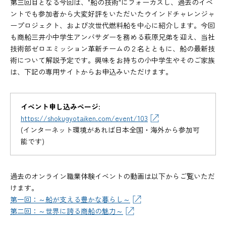
第三回目となる今回は、"船の技術"にフォーカスし、過去のイベ
ントでも参加者から大変好評をいただいたウインドチャレンジャ
ープロジェクト、および次世代燃料船を中心に紹介します。今回
も商船三井小中学生アンバサダーを務める萩原兄弟を迎え、当社
技術部ゼロエミッション革新チームの２名とともに、船の最新技
術について解説予定です。興味をお持ちの小中学生やそのご家族
は、下記の専用サイトからお申込みいただけます。
イベント申し込みページ
:
https://shokugyotaiken.com/event/103
(インターネット環境があれば日本全国・海外から参加可
能です)
過去のオンライン職業体験イベントの動画は以下からご覧いただ
けます。
第一回：～船が支える豊かな暮らし～
第二回：～世界に誇る商船の魅力～