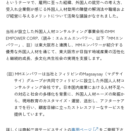
というテーマで、雇用に至った経緯、外国人の就労への考え方、
受入れ企業側が感じる外国人人材登用の障壁の解消法や職場およ
び経営に与えるメリットについて活発な議論がなされました。
当社が設立した外国人人材コンサルティング事業会社のMM
EMPOWER CORP.（読み：エムエムエンパワー、以下「MMエン
パワー」、註）は東大阪市と連携し、MMエンパワーが紹介する
優秀な外国人人材を通じて、東大阪市が目指す地域産業の活性化
と継続的成長、多文化共生社会の実現を支援します。
(註) MMエンパワーは当社とフィリピンのMagsaysay（マグサイ
サイ）グループが共同でフィリピンに設立した外国人人材コ
ンサルティング会社です。日本国内産業における人材不足へ
の対応と社会の多様化を背景に、外国人人材ニーズの発掘か
ら、現地教育のカスタマイズ・運営、送出し、アフターケア
までを行い、顧客目線に立ったストレスフリーなサービスを
提供しています。
詳しくは商船三井サービスサイトの
専用ページ
をご参照下さ