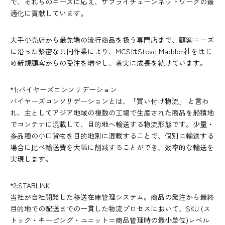
で、それらのニーズに応え、サプライチェーンネットワークの最
適化に貢献しています。
大手小売店から最先端の流行商品を扱う専門店まで、顧客ニーズ
に沿った緊密な共同作業により、MCSはSteve Madden社をはじ
め新規顧客からの受注を増やし、着実に成長を続けています。
*1:バイヤーズコンソリデーション
バイヤーズコンソリデーションとは、「買い付け物流」 と言わ
れ、主としてアジア地域の複数の工場で生産された商品を船積地
でコンテナに混載して、目的地へ輸送する物流形態です。少量・
多品種の小口貨物を目的地別に混載することで、個別に輸送する
場合に比べ輸送費を大幅に削減することができ、効率的な輸送を
実現します。
*2:STARLINK
当社が自社開発した移送在庫管理システム。商品の発注から最終
目的地での配送までの一貫した物流プロセスにおいて、SKU (ス
トック・キーピング・ユニット＝商品管理時の最小単位)レベル