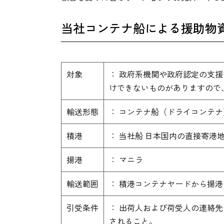
当社コンテナ船による援助物
対象
： 政府系機関や政府認定の支
けできないものがありますので
輸送形態
： コンテナ船（ドライコンテ
積港
： 当社船 日本国内の直接寄港
揚港
： マニラ
輸送範囲
： 積港コンテナヤードから揚
引受条件
： 出荷人および荷受人の連絡
されること。