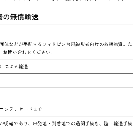
資の無償輸送
援団体などが手配するフィリピン台風被災者向けの救援物資。
、お問い合わせください。
ナ）による輸送
地
港コンテナヤードまで
先が明確であり、出発地・到着地での通関手続き、陸上輸送手