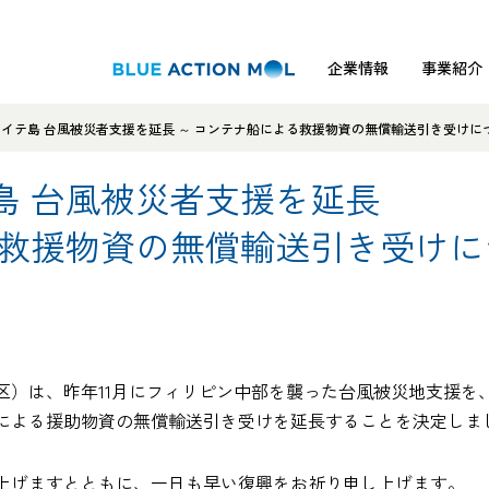
企業情報
事業紹介
イテ島 台風被災者支援を延長 ～ コンテナ船による救援物資の無償輸送引き受けにつ
島 台風被災者支援を延長
る救援物資の無償輸送引き受けに
区）は、昨年11月にフィリピン中部を襲った台風被災地支援を
による援助物資の無償輸送引き受けを延長することを決定しま
上げますとともに、一日も早い復興をお祈り申し上げます。