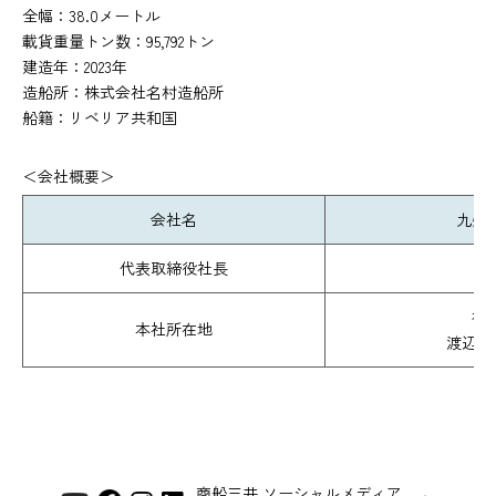
全幅：38.0メートル
載貨重量トン数：95,792トン
建造年：2023年
造船所：株式会社名村造船所
船籍：リベリア共和国
＜会社概要＞
会社名
九州
代表取締役社長
池
福
本社所在地
渡辺通
商船三井 ソーシャルメディア