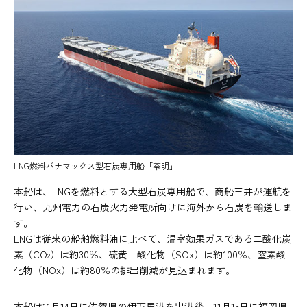
LNG燃料パナマックス型石炭専用船「苓明」
本船は、LNGを燃料とする大型石炭専用船で、商船三井が運航を
行い、九州電力の石炭火力発電所向けに海外から石炭を輸送しま
す。
LNGは従来の船舶燃料油に比べて、温室効果ガスである二酸化炭
素（CO
）は約30％、硫黄 酸化物（SOx）は約100％、窒素酸
2
化物（NOx）は約80％の排出削減が見込まれます。
本船は11月14日に佐賀県の伊万里港を出港後、11月15日に福岡県