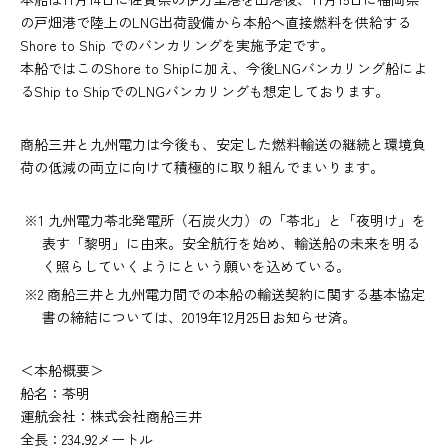
の戸畑港で陸上のLNG出荷設備から本船へ直接燃料を供給する
Shore to Ship でのバンカリングを実施予定です。
本船ではこのShore to Shipに加え、今後LNGバンカリング船によ
るShip to ShipでのLNGバンカリングも想定しております。
商船三井と九州電力は今後も、安定した燃料輸送の継続と環境負
荷の低減の両立に向けて積極的に取り組んでまいります。
※1 九州電力苓北発電所（石炭火力）の「苓北」と「夜明け」を
表す「黎明」に由来。安全航行を始め、輸送船の未来を明る
く照らしていくようにという願いを込めている。
※2 商船三井と九州電力間での本船の輸送契約に関する基本協定
書の締結については、2019年12月25日お知らせ済。
＜本船概要＞
船名：苓明
運航会社：株式会社商船三井
全長：234.92メートル