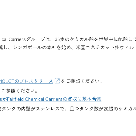
irfield Chemical Carriersグループは、36隻のケミカル船
を擁し、シンガポールの本社を始め、米国コネチカット州ウィル
MOLCTのプレスリリース
をご参照ください。
をご参照ください。
ersがFairfield Chemical Carriersの買収に基本合意
」
貨物タンクの内壁がステンレスで、且つタンク数が20超のケミカ