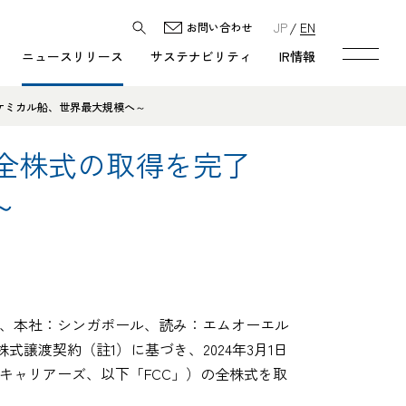
JP
EN
お問い合わせ
ニュースリリース
サステナビリティ
IR情報
レス多タンクケミカル船、世界最大規模へ～
rriersの全株式の取得を完了
～
長：佐々 明、本社：シンガポール、読み：エムオーエル
式譲渡契約（註1）に基づき、2024年3月1日
ド ケミカル キャリアーズ、以下「FCC」）の全株式を取