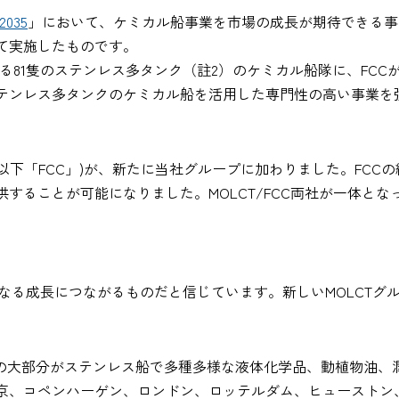
2035
」において、ケミカル船事業を市場の成長が期待できる事
て実施したものです。
する81隻のステンレス多タンク（註2）のケミカル船隊に、FCC
テンレス多タンクのケミカル船を活用した専門性の高い事業を
cal Carriers(以下「FCC」)が、新たに当社グループに加わりまし
することが可能になりました。MOLCT/FCC両社が一体と
さらなる成長につながるものだと信じています。新しいMOLCTグ
の大部分がステンレス船で多種多様な液体化学品、動植物油、潤
京、コペンハーゲン、ロンドン、ロッテルダム、ヒューストン