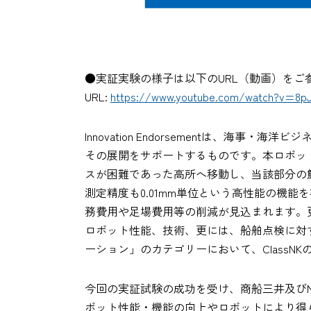
●実証実験の様子は以下のURL（動画）をご
URL:
https://www.youtube.com/watch?v=8pJ
Innovation Endorsementは
その展開をサポートするものです。本ロボッ
スが困難であった高所へ移動し、当該部分の
測定精度も0.01mm単位という高性能の機
務費用や足場費用等の削減が見込まれます。
ロボット性能、技術、更には、船舶点検に対
ーション」のカテゴリーにおいて、ClassNKのInn
今回の実証試験の成功を受け、商船三井及びM
ボット性能・機能の向上やロボットにより得ら