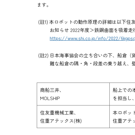
ます。
(註1) 本ロボットの動作原理の詳細は以下
お知らせ 2022年度＞鉄鋼曲面を吸着
https://www.shi.co.jp/info/2022/6kgpsq
(註2) 日本海事協会の立ち合いの下、船
難な船倉の隅・角・段差の乗り越え、
商船三井、
船上での
MOLSHIP
を担当し
住友重機械工業、
本ロボッ
住重アテックス(株)
住重アテ