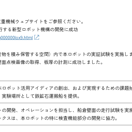
住友重機械ウェブサイトをご参照ください。
走行する新型ロボット機構の開発に成功
000000lox9.html
倉（貨物を積み保管する空間）内で本ロボットの実証試験を実施
壁面点検画像の取得、板厚の計測に成功しました。
本ロボット活用アイディアの創出、および実現するための課題
、実験場所として鉄鉱石運搬船を提供。
トの開発、オペレーションを担当し、船倉壁面の走行試験を実
ックスは、本ロボットの特に検査機能部分の開発に協力。