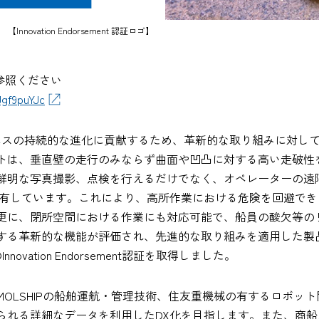
【Innovation Endorsement 認証ロゴ】
参照ください
gf9puYJc
、海事・海洋ビジネスの持続的な進化に貢献するため、革新的な取り組み
トは、垂直壁の走行のみならず曲面や凹凸に対する高い走破性
鮮明な写真撮影、点検を行えるだけでなく、オペレーターの遠
能を有しています。これにより、高所作業における危険を回避で
更に、閉所空間における作業にも対応可能で、船員の酸欠等の
する革新的な機能が評価され、先進的な取り組みを適用した製
ovation Endorsement認証を取得しました。
OLSHIPの船舶運航・管理技術、住友重機械の有するロボッ
れる詳細なデータを利用したDX化を目指します。また、商船三