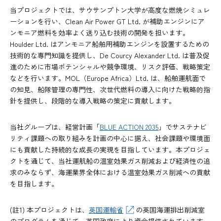
当プロジェクトでは、サウサンプトン大学が高度な燃焼シミュレ
ーションを行い、Clean Air Power GT Ltd. が補助エンジンにア
ンモニア燃料を効率よく送り込む技術の開発を担います。
Houlder Ltd. はアンモニア船舶用補助エンジンを設置するための
技術的な専門知識を提供し、De Courcy Alexander Ltd. は普及促
進のために市場ポテンシャルや競争環境、リスク評価、戦略策定
などを行います。MOL（Europe Africa）Ltd. は、船舶運航面で
の知見、船隊管理の専門性、次世代燃料の導入に向けた戦略的指
針を提供し、段階的な導入戦略の策定に貢献します。
当社グループは、経営計画「
BLUE ACTION 2035
」でサステナビ
リティ課題への取り組みを計画の中心に据え、社会課題や環境面
にも貢献した持続的な成長の実現を目指しています。本プロジェ
クトを通じて、当社運航船の温室効果ガス削減および経済性の追
求のみならず、海運業界全体における温室効果ガス削減への貢献
を目指します。
(註1) 本プロジェクトは、
英国運輸省
の英国海運排出削減室