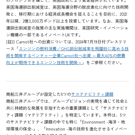
のプログラムを通じて、英国政府により資金提供されています。
英国海運排出削減室は、英国海運分野の脱炭素化に向けた技術開
発と、移行期における経済成長機会を捉えることを目的に、2022
年以降、2億3,000万ポンド以上を投資しています。なお、英国海
運排出削減室の施策の主な実施機関は、英国研究・イノベーショ
ン機構の一部であるイノベートUKです。
(註2) Carnot社への出資については、2024年7月19日付プレスリリ
ース「
エンジンの燃料消費／GHG排出削減率を飛躍的に高める技
術を開発するベンチャー企業Carnot社へ出資 ～最大40%の燃費
向上が期待できるエンジン技術を開発～
」をご参照ください。
商船三井グループが設定した5つの
サステナビリティ課題
商船三井グループでは、グループビジョンの実現を通じて社会と
共に持続的な発展を目指すための重要課題として「サステナビリ
ティ課題（マテリアリティ）」を特定しています。本件は、5つ
のサステナビリティ課題の中でも特に「Environment -海洋・地
球環境の保全-」、「Innovation -海の技術を進化させるイノベー