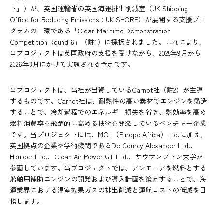
ト」）が、英国運輸省の英国海運排出削減室（UK Shipping
Office for Reducing Emissions：UK SHORE）が展開する支援プロ
グラムの一環である「Clean Maritime Demonstration
Competition Round 6」（註1）に採択されました。これにより、
当プロジェクトは英国政府の支援を受けながら、2025年9月から
2026年3月にかけて実施される予定です。
当プロジェクトは、当社が出資しているCarnot社（註2）が主導
するものです。Carnot社は、耐熱性の高い素材でエンジンを製造
することで、冷却過程でのエネルギー損失を省き、熱効率を高め
燃料消費率を飛躍的に高める技術を開発しているベンチャー企業
です。当プロジェクトには、MOL（Europe Africa）Ltd.に加え、
英国拠点の企業や学術機関であるDe Courcy Alexander Ltd.、
Houlder Ltd.、Clean Air Power GT Ltd.、サウサンプトン大学が
参画しています。当プロジェクトでは、アンモニアを燃料とする
船舶用補助エンジンの開発および導入計画を策定することで、海
運業界における温室効果ガスの排出削減と運航コストの低減を目
指します。