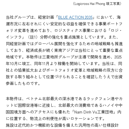
（Logicross Hai Phong 竣工写真）
当社グループは、経営計画「
BLUE ACTION 2035
」において、海
運市況に左右されにくい安定的な収益を確保できる事業ポートフ
ォリオ変革を進めており、ロジスティクス事業における「ロジ・
インフラ」（註1）分野の強化を重点施策としています。また、
同経営計画ではグローバル展開を強化するための地域戦略も推進
しており、経済成長が続く東南アジアは当社にとって重要な重点
地域です。本物件は三菱地所グループが主導で開発を進め、2025
年10月に竣工、同年11月より稼働を開始しています。当社は、同
社との協業拡大およびポートフォリオ変革と地域戦略の双方に合
致する取り組みとして位置づけられることを確認したうえで出資
参画したものです。
本物件は、ベトナム北部最大の深水港であるラックフェン港やカ
ットビ国際空港等に近接し、北部最大の消費地であるハノイや中
国国境方面へのアクセスにも優れた「Nam Dinh Vu工業団地」内
に位置する、物流上の利便性が高いロケーションです。
施設は近代的かつ機能的な設備を備えた汎用性の高い仕様設計