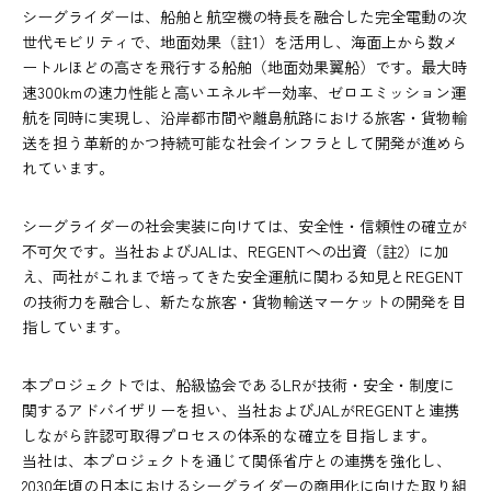
シーグライダーは、船舶と航空機の特長を融合した完全電動の次
世代モビリティで、地面効果（註1）を活用し、海面上から数メ
ートルほどの高さを飛行する船舶（地面効果翼船）です。最大時
速300kmの速力性能と高いエネルギー効率、ゼロエミッション運
航を同時に実現し、沿岸都市間や離島航路における旅客・貨物輸
送を担う革新的かつ持続可能な社会インフラとして開発が進めら
れています。
シーグライダーの社会実装に向けては、安全性・信頼性の確立が
不可欠です。当社およびJALは、REGENTへの出資（註2）に加
え、両社がこれまで培ってきた安全運航に関わる知見とREGENT
の技術力を融合し、新たな旅客・貨物輸送マーケットの開発を目
指しています。
本プロジェクトでは、船級協会であるLRが技術・安全・制度に
関するアドバイザリーを担い、当社およびJALがREGENTと連携
しながら許認可取得プロセスの体系的な確立を目指します。
当社は、本プロジェクトを通じて関係省庁との連携を強化し、
2030年頃の日本におけるシーグライダーの商用化に向けた取り組