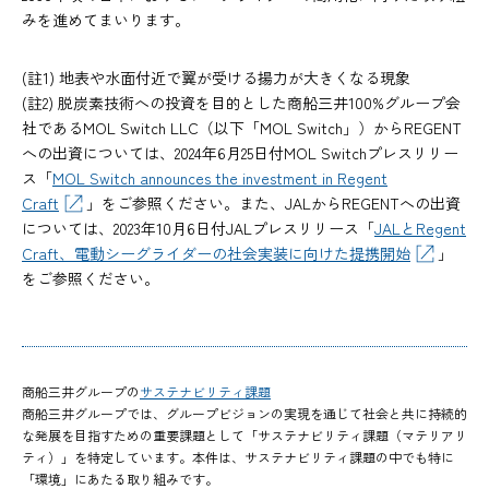
みを進めてまいります。
(註1) 地表や水面付近で翼が受ける揚力が大きくなる現象
(註2) 脱炭素技術への投資を目的とした商船三井100%グループ会
社であるMOL Switch LLC（以下「MOL Switch」）からREGENT
への出資については、2024年6月25日付MOL Switchプレスリリー
ス「
MOL Switch announces the investment in Regent
Craft
」をご参照ください。また、JALからREGENTへの出資
については、2023年10月6日付JALプレスリリース「
JALとRegent
Craft、電動シーグライダーの社会実装に向けた提携開始
」
をご参照ください。
商船三井グループの
サステナビリティ課題
商船三井グループでは、グループビジョンの実現を通じて社会と共に持続的
な発展を目指すための重要課題として「サステナビリティ課題（マテリアリ
ティ）」を特定しています。本件は、サステナビリティ課題の中でも特に
「環境」にあたる取り組みです。