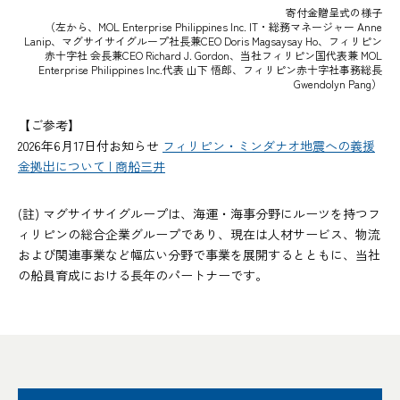
寄付金贈呈式の様子
（左から、MOL Enterprise Philippines Inc. IT・総務マネージャー Anne
Lanip、マグサイサイグループ社長兼CEO Doris Magsaysay Ho、フィリピン
赤十字社 会長兼CEO Richard J. Gordon、当社フィリピン国代表兼 MOL
Enterprise Philippines Inc.代表 山下 悟郎、フィリピン赤十字社事務総長
Gwendolyn Pang）
【ご参考】
2026年6月17日付お知らせ
フィリピン・ミンダナオ地震への義援
金拠出について | 商船三井
(註) マグサイサイグループは、海運・海事分野にルーツを持つフ
ィリピンの総合企業グループであり、現在は人材サービス、物流
および関連事業など幅広い分野で事業を展開するとともに、当社
の船員育成における長年のパートナーです。