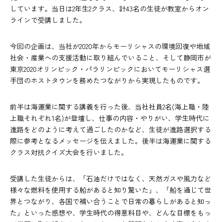
しています。当日は2年生2クラス、計43名の生徒が教室からオン
ラインで受講しました。
今回の企画は、当社が2020年からモーリシャスの環境回復や地域
社会・産業への支援活動に取り組んでいること、そして静岡市が
東京2020オリンピック・パラリンピックにおいてモーリシャス選
手団のホストタウンを務めたつながりから実現したものです。
前半は海運業に関する講義を行った後、当社社員2名(海上職・陸
上職それぞれ1名)が登壇し、仕事の内容・やりがい、学生時代に
進路をどのように考えて過ごしたのかなど、生徒が進路選択する
際に参考となるメッセージを伝えました。後半は海運業に関する
クラス対抗クイズ大会を行いました。
受講した生徒からは、「石油だけではなく、天然ガスや風力など
様々な燃料を使用する船があると知り驚いた」、「船を通じて世
界とつながり、各国で補い合うことで日常の暮らしがあると知っ
た」といった感想や、学生時代の得意科目や、どんな目標をもっ