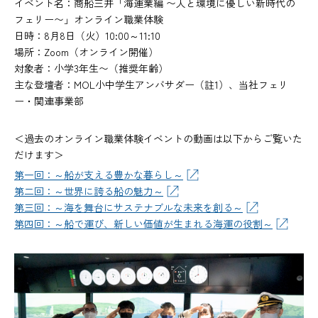
イベント名：商船三井「海運業編 〜人と環境に優しい新時代の
フェリー〜」オンライン職業体験
日時：8月8日（火）10:00～11:10
場所：Zoom（オンライン開催）
対象者：小学3年生〜（推奨年齢）
主な登壇者：MOL小中学生アンバサダー（註1）、当社フェリ
ー・関連事業部
＜過去のオンライン職業体験イベントの動画は以下からご覧いた
だけます＞
第一回：～船が支える豊かな暮らし～
第二回：～世界に誇る船の魅力～
第三回：～海を舞台にサステナブルな未来を創る～
第四回：～船で運び、新しい価値が生まれる海運の役割～