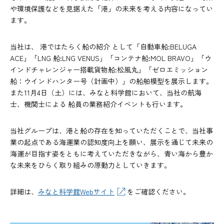
や環境保護などを見据えた「港」の未来を考える内容になってい
ます。
当社は、 港ではたらく船の紹介 として「自動車船:BELUGA
ACE」「LNG 船:LNG VENUS」「コンテナ船:MOL BRAVO」「ウ
インドチャレンジャー搭載貨物船:松風丸」「ゼロエミッション
船：ウインドハンター号（計画中）」の船舶模型を展示します。
また11月4日（土）には、みなと科学館において、当社の航海
士、機関士による 船員の業務紹介イベントも行います。
当社グループは、港と船の存在を知っていただくことで、当社事
業の起点である海運業の認知度向上を願い、展示を通じて未来の
海運が目指す姿をともに考えていただきながら、青い海から豊か
な未来をひらく取り組みの原動力としていきます。
詳細は、
みなと科学館Webサイト
をご確認ください。