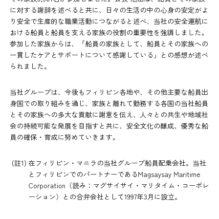
に対する謝辞を述べると共に、日々の生活の中の心身の安定がよ
り安全で生産的な職業活動につながると述べ、当社の安全運航に
おける船員と船員を支える家族の役割の重要性を強調しました。
参加した家族からは、「船員の家族として、船員とその家族への
一貫したケアとサポートについて感謝している」との感想が述べ
られました。
当社グループは、今後もフィリピン各地や、その他主要な船員出
身国での取り組みを通じ、家族と離れて勤務する各国の当社船員
とその家族への多大な貢献に謝意を伝え、人々との共生や地域社
会の持続可能な発展を目指すと共に、安全文化の醸成、優秀な船
員の確保・育成に努めていきます。
(註1) 在フィリピン・マニラの当社グループ船員配乗会社。当社
とフィリピンでのパートナーであるMagsaysay Maritime
Corporation（読み：マグサイサイ・マリタイム・コーポレ
ーション）との合弁会社として1997年3月に設立。