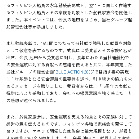
るフィリピン人船員の永年勤続表彰式と、翌11日に同じく在籍す
るフィリピン人船員とその家族を対象とした船員家族会を開催し
ました。本イベントには、会長の池田をはじめ、当社グループ船
舶管理会社等が参加しました。
永年勤続表彰は、15年間にわたって当社船で勤務した船員を対象
として敬意を表するものです。式典には受賞者とその家族51名が
出席、会長 池田から受賞者に対し、長年にわたる当社運航船で
の安全運航に対する貢献への感謝を伝えると共に、本年策定した
当社グループの経営企画"
BLUE ACTION 2035
"で目指す姿の実現
に向け基盤となる安全運航の重要性を述べ、引き続きの協力を求
めるメッセージを贈りました。受賞者からは、「15周年の表彰と
祝辞に心より感動しており、会社への帰属意識を強く感じた」と
の感想が述べられました。
また、船員家族会は、安全運航を支える船員とその家族に対して
感謝の意を伝えるものです。フィリピン各地で家族会を開催して
おりますが、マニラで開催した家族会は最大規模となり、船員と
その家族3,361名が参加しました。会長 池田は、船員とその家族