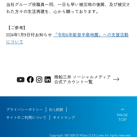
当社グループ役職員一同、一日も早い被災地の復興、及び被災さ
れた方々の生活再建を、心から願っております。
【ご参考】
2024年1月9日付お知らせ
「令和6年能登半島地震」への支援活動
について
商船三井 ソーシャルメディア
公式アカウント一覧
プライバシーポリシー
B/L約款
PAGE
サイトのご利用について
サイトマップ
TOP
Copyright 1997-
2026
© Mitsui O.S.K.Lines All rights reserved.