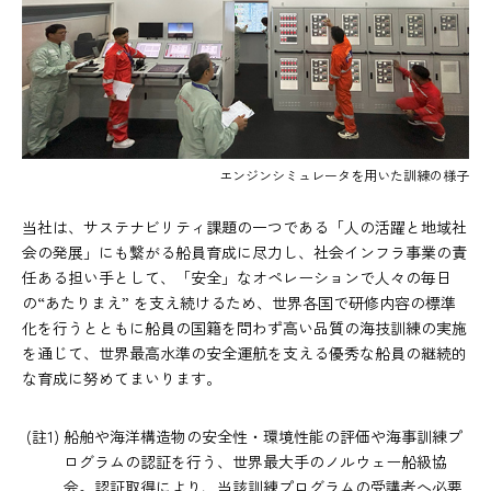
エンジンシミュレータを用いた訓練の様子
当社は、サステナビリティ課題の一つである「人の活躍と地域社
会の発展」にも繋がる船員育成に尽力し、社会インフラ事業の責
任ある担い手として、「安全」なオペレーションで人々の毎日
の“あたりまえ” を支え続けるため、世界各国で研修内容の標準
化を行うとともに船員の国籍を問わず高い品質の海技訓練の実施
を通じて、世界最高水準の安全運航を支える優秀な船員の継続的
な育成に努めてまいります。
(註1) 船舶や海洋構造物の安全性・環境性能の評価や海事訓練プ
ログラムの認証を行う、世界最大手のノルウェー船級協
会。認証取得により、当該訓練プログラムの受講者へ必要