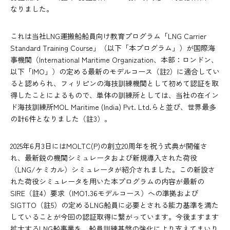
なりました。
これは当社LNG運搬船船員向け教育プログラム「LNG Carrier
Standard Training Course」（以下「本プログラム」）が国際海
事機関（International Maritime Organization、本部：ロンドン、
以下「IMO」）の定める最新のモデルコース（註2）に適合してい
ると認められ、フィリピンの海技訓練機関として初めて認証を取
得したことによるもので、単体の訓練所としては、当社の在イン
ド海技訓練所MOL Maritime (India) Pvt. Ltd.らと並び、世界最多
の計6件となりました（註3）。
2025年6月3日にはMOLTC(P)の創立20周年を祝う式典が開催さ
れ、最新鋭の機関シミュレータおよび新規導入された荷役
（LNG/ケミカル）シミュレータが紹介されました。この新設さ
れた荷役シミュレータを用いた本プログラムの内容が最新の
SIRE（註4）要求（IMO1.36モデルコース）への準拠および
SIGTTO（註5）の定めるLNG船員に必要とされる能力基準を満た
していることが今回の認証取得に繋がっています。今後ますます
拡大するLNG船事業を、船員訓練基盤の強化により支えてまいり