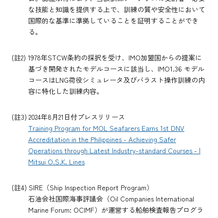
な技能と知識を提供する上で、訓練の質や安全性において
国際的な基準に準拠していることを証明することができ
る。
(註2) 1978年STCW条約の採択を受け、IMO加盟国からの提案に
基づき開発されたモデルコースに該当し、IMO1.36 モデル
コースはLNG荷役シミュレータ及びバラスト操作訓練の内
容に特化した訓練内容。
(註3) 2024年8月21日付プレスリリース
Training Program for MOL Seafarers Earns 1st DNV
Accreditation in the Philippines - Achieving Safer
Operations through Latest Industry-standard Courses - |
Mitsui O.S.K. Lines
(註4) SIRE（Ship Inspection Report Program）
石油会社国際海事評議会（Oil Companies International
Marine Forum: OCIMF）が運営する船舶検査報告プログラ