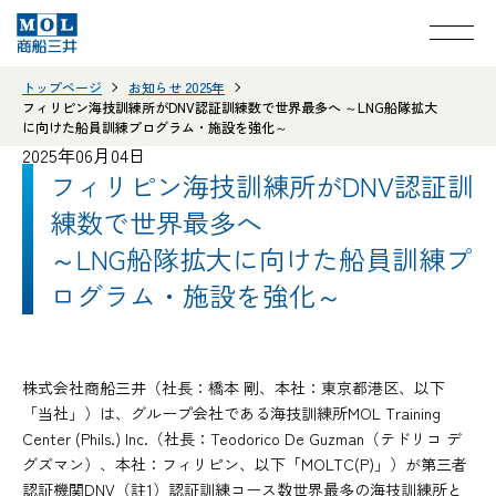
トップページ
お知らせ 2025年
フィリピン海技訓練所がDNV認証訓練数で世界最多へ ～LNG船隊拡大
に向けた船員訓練プログラム・施設を強化～
2025年06月04日
フィリピン海技訓練所がDNV認証訓
練数で世界最多へ
～LNG船隊拡大に向けた船員訓練プ
ログラム・施設を強化～
株式会社商船三井（社長：橋本 剛、本社：東京都港区、以下
「当社」）は、グループ会社である海技訓練所MOL Training
Center (Phils.) Inc.（社長：Teodorico De Guzman（テドリコ デ
グズマン）、本社：フィリピン、以下「MOLTC(P)」）が第三者
認証機関DNV（註1）認証訓練コース数世界最多の海技訓練所と