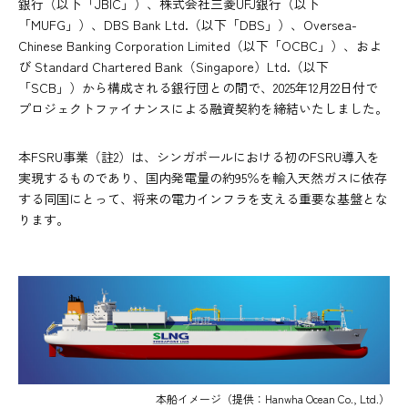
銀行（以下「JBIC」）、株式会社三菱UFJ銀行（以下
「MUFG」）、DBS Bank Ltd.（以下「DBS」）、Oversea-
Chinese Banking Corporation Limited（以下「OCBC」）、およ
び Standard Chartered Bank（Singapore）Ltd.（以下
「SCB」）から構成される銀行団との間で、2025年12月22日付で
プロジェクトファイナンスによる融資契約を締結いたしました。
本FSRU事業（註2）は、シンガポールにおける初のFSRU導入を
実現するものであり、国内発電量の約95％を輸入天然ガスに依存
する同国にとって、将来の電力インフラを支える重要な基盤とな
ります。
本船イメージ（提供：Hanwha Ocean Co., Ltd.）