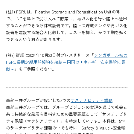
(註1) FSRUは、Floating Storage and Regasification Unitの略
で、LNGを洋上で受け入れて貯蔵し、再ガス化を行い陸上へ送出
することができる浮体式設備です。陸上に貯蔵タンクや再ガス化
設備を建設する場合と比較して、コストを抑え、かつ工期を短く
できるという利点があります。
(註2) 詳細は2024年10月23日付プレスリリース「
シンガポール初の
FSRU長期定期用船契約を締結～同国のエネルギー安定供給に貢
献～
」をご参照ください。
商船三井グループが設定した5つの
サステナビリティ課題
商船三井グループでは、グループビジョンの実現を通じて社会と
共に持続的な発展を目指すための重要課題として「サステナビリ
ティ課題（マテリアリティ）」を特定しています。本件は、5つ
のサステナビリティ課題の中でも特に「Safety & Value -安全輸