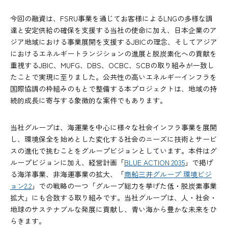
今回の融資は、FSRU事業を通じてお客様によるLNGの多様な調
達と安定供給の確保を支援する当社の使命に加え、日本企業のア
ジア地域における事業展開を支援するJBICの理念、そしてアジア
におけるエネルギートランジションの進展と脱炭素化への貢献を
重視するJBIC、MUFG、DBS、OCBC、SCBの取り組みが一致し
たことで実現に至りました。公共性の高いエネルギーインフラを
国際協調の枠組みのもとで整備する本プロジェクトは、地域の持
続的成長に寄与する象徴的な案件でもあります。
当社グループは、海運業を中心に様々な社会インフラ事業を展開
し、環境保全を始めとした変化する社会のニーズに技術とサービ
スの進化で挑むことをグループビジョンとしています。本件はグ
ループビジョンに加え、経営計画「
BLUE ACTION 2035
」で掲げ
る海洋事業、非海運事業の拡大、「
商船三井グループ 環境ビジ
ョン2.2
」での戦略の一つ「グループ総力を挙げた低・脱炭素事業
拡大」にも合致する取り組みです。当社グループは、人・社会・
地球のサステナブルな発展に貢献し、青い海から豊かな未来をひ
らきます。