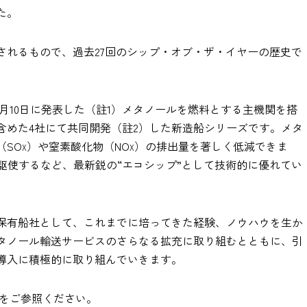
た。
されるもので、過去27回のシップ・オブ・ザ・イヤーの歴史で
12月10日に発表した（註1）メタノールを燃料とする主機関を搭
含めた4社にて共同開発（註2）した新造船シリーズです。メタ
（SO
）や窒素酸化物（NO
）の排出量を著しく低減できま
X
X
を駆使するなど、最新鋭の“エコシップ”として技術的に優れてい
保有船社として、これまでに培ってきた経験、ノウハウを生か
タノール輸送サービスのさらなる拡充に取り組むとともに、引
導入に積極的に取り組んでいきます。
下をご参照ください。