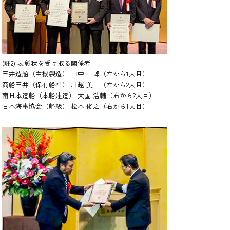
(註2) 表彰状を受け取る関係者
三井造船（主機製造） 田中 一郎（左から1人目）
商船三井（保有船社） 川越 美一（左から2人目）
南日本造船（本船建造） 大国 浩輔（右から2人目）
日本海事協会（船級） 松本 俊之（右から1人目）