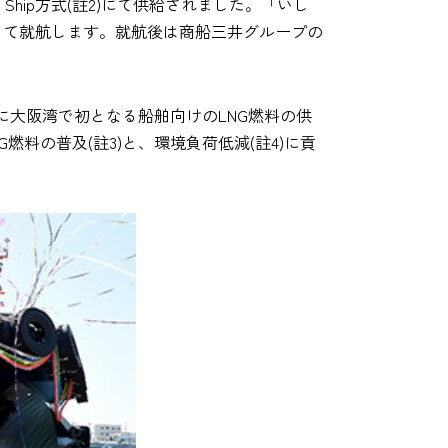
Ship方式(註2)にて供給されました。「いし
として就航します。就航後は商船三井グループの
大阪湾で初となる船舶向けのLNG燃料の供
料の普及(註3)と、環境負荷低減(註4)に貢