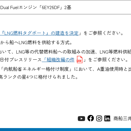
al Fuelエンジン「6EY26DF」2基
『LNG燃料タグボート』の建造を決定
」をご参照ください。
Gローリーから船へLNG燃料を供給する方式。
改編において、LNG等の代替燃料船への取組みの加速、LNG等燃
24日付プレスリリース
「組織改編の件
」をご参照ください。
、「内航船省エネルギー格付け制度」において、A重油使用時と
高ランクの星4つに格付けられました。
商船三