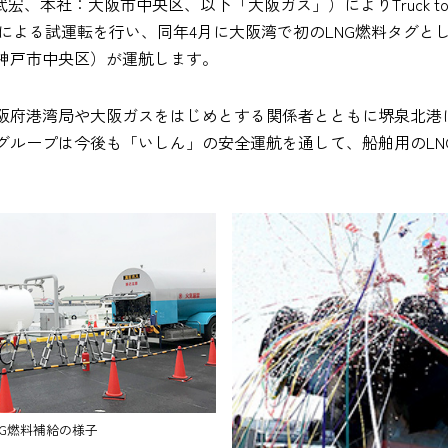
、本社：大阪市中央区、以下「大阪ガス」）によりTruck to 
G燃料による試運転を行い、同年4月に大阪湾で初のLNG燃料タグ
神戸市中央区）が運航します。
阪府港湾局や大阪ガスをはじめとする関係者とともに堺泉北港に
ループは今後も「いしん」の安全運航を通して、船舶用のLNG燃
NG燃料補給の様子