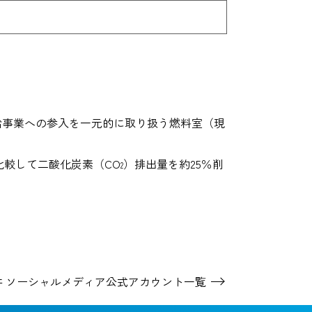
料供給事業への参入を一元的に取り扱う燃料室（現
比較して二酸化炭素（CO
）排出量を約25％削
2
井 ソーシャルメディア
公式アカウント一覧