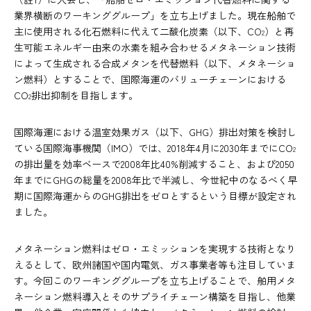
業界横断のワーキンググループ」を立ち上げました。現在船舶で
主に使用される化石燃料に代えて二酸化炭素（以下、CO
）と再
2
生可能エネルギー由来の水素を組み合わせるメタネーション技術
によって生成される合成メタンを代替燃料（以下、メタネーショ
ン燃料）とすることで、国際海運のバリューチェーンにおける
CO
排出抑制を目指します。
2
国際海運における温室効果ガス（以下、GHG）排出対策を検討し
ている国際海事機関（IMO）では、2018年4月に2030年までにCO
2
の排出量を効率ベースで2008年比40%削減すること、および2050
年までにGHGの総量を2008年比で半減し、今世紀中のなるべく早
期に国際海運からのGHG排出をゼロとするという目標が設定され
ました。
メタネーション燃料はゼロ・エミッションを実現する技術となり
えるとして、欧州諸国や国内電気、ガス事業者等も注目していま
す。今回このワーキンググループを立ち上げることで、舶用メタ
ネーション燃料導入とそのサプライチェーン構築を目指し、他業