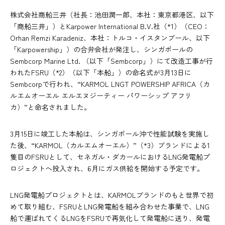
株式会社商船三井（社長：池田潤一郎、本社：東京都港区、以下
「商船三井」）とKarpower International B.V.社（*1）（CEO：
Orhan Remzi Karadeniz、本社：トルコ・イスタンブール、以下
「Karpowership」）の合弁会社が発注し、シンガポールの
Sembcorp Marine Ltd. （以下「Sembcorp」）にて改造工事が行
われたFSRU（*2）（以下「本船」）の命名式が3月13日に
Sembcorpで行われ、“KARMOL LNGT POWERSHIP AFRICA（カ
ルエムオーエル エルエヌジーティー パワーシップ アフリ
カ）”と命名されました。
3月15日に竣工した本船は、シンガポール沖で性能試験を実施し
た後、“KARMOL（カルエムオーエル）”（*3）ブランドによる1
隻目のFSRUとして、セネガル・ダカールにおけるLNG発電船プ
ロジェクトへ投入され、6月にガス供給を開始する予定です。
LNG発電船プロジェクトとは、KARMOLブランドのもと世界で初
めて取り組む、FSRUとLNG発電船を組み合わせた事業で、LNG
船で運ばれてくるLNGをFSRUで再気化して発電船に送り、発電