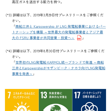
高圧ガスを送出する能力を持つ。
(*3) 詳細は以下、2019年3月29日付プレスリリースをご参照くだ
さい。
「
商船三井と Karpowership が LNG 発電船事業におけるパー
トナーシップを構築 ～世界最大の発電船事業者とアジア最
大の FSRU 事業者が共同営業・投資へ～
」
(*4) 詳細は以下、2019年8月30日付プレスリリースをご参照くだ
さい。
「
世界初のLNG発電船 KARMOL統一ブランドで発進 ～商船
三井とKarpowershipがモザンビーク・ナカラ向けLNG発電船
事業を発表～
」