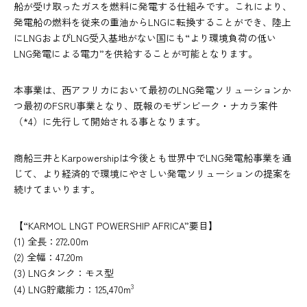
船が受け取ったガスを燃料に発電する仕組みです。これにより、
発電船の燃料を従来の重油からLNGに転換することができ、陸上
にLNGおよびLNG受入基地がない国にも“より環境負荷の低い
LNG発電による電力”を供給することが可能となります。
本事業は、西アフリカにおいて最初のLNG発電ソリューションか
つ最初のFSRU事業となり、既報のモザンビーク・ナカラ案件
（*4）に先行して開始される事となります。
商船三井とKarpowershipは今後とも世界中でLNG発電船事業を通
じて、より経済的で環境にやさしい発電ソリューションの提案を
続けてまいります。
【“KARMOL LNGT POWERSHIP AFRICA”要目】
(1) 全長：272.00m
(2) 全幅：47.20m
(3) LNGタンク：モス型
3
(4) LNG貯蔵能力：125,470m