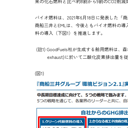
来の化石燃料と比べ約8割から9割のCO2削
バイオ燃料は、2021年6月18日に発表した
商船三井とEMLは、今後ともバイオ燃料の
料の導入（下図1）を推進します。
(註1) GoodFuels社が生成する舶用燃
exhaust)に於いて二酸化炭素排出
(図1)