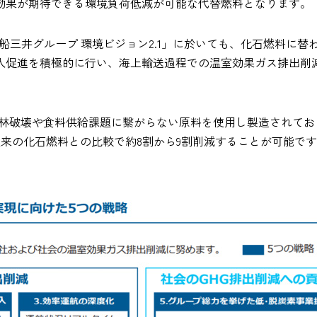
減効果が期待できる環境負荷低減が可能な代替燃料となります。
「商船三井グループ 環境ビジョン2.1」に於いても、化石燃料
導入促進を積極的に行い、海上輸送過程での温室効果ガス排出削
料は、森林破壊や食料供給課題に繋がらない原料を使用し製造されており、
量を従来の化石燃料との比較で約8割から9割削減することが可能で