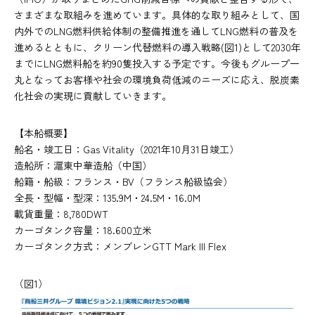
さまざまな取組みを進めています。具体的な取り組みとして、国
内外でのLNG燃料供給体制の整備推進を通してLNG燃料の普及を
進めるとともに、クリーン代替燃料の導入戦略(図1)として2030年
までにLNG燃料船を約90隻投入する予定です。今後もグループ一
丸となってお客様や社会の環境負荷低減のニーズに応え、脱炭素
化社会の実現に貢献していきます。
【本船概要】
船名・竣工日：Gas Vitality（2021年10月31日竣工）
造船所：滬東中華造船（中国）
船籍・船級：フランス・BV（フランス船級協会）
全長・型幅・型深：135.9M・24.5M・16.0M
載貨重量：8,780DWT
カーゴタンク容量：18.600立米
カーゴタンク方式：メンブレンGTT Mark III Flex
（図1）