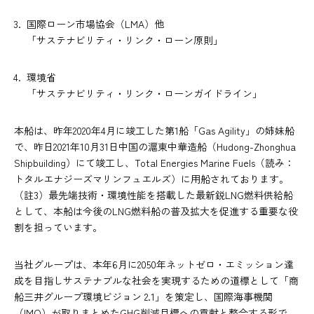
国際ローン市場協会（LMA）他
「サステナビリティ・リンク・ローン原則」
環境省
「サステナビリティ・リンク・ローンガイドライン」
本船は、昨年2020年4月に竣工した第1船「Gas Agility」の姉妹船
で、昨日2021年10月31日中国の滬東中華造船（Hudong-Zhonghua
Shipbuilding）にて竣工し、Total Energies Marine Fuels（読み：
トタルエナジーズマリンフュエルズ）に用船されております。
（註3）最先端技術・環境性能を搭載した最新鋭LNG燃料供給船
として、本船は今後のLNG燃料船の普及拡大を促進する重要な役
割を担っています。
当社グループは、本年6月に2050年ネットゼロ・エミッション達
成を目指しサステナブルな社会を実現するための道標として「商
船三井グループ環境ビジョン 2.1」を策定し、国際海事機関
（IMO）が取りまとめたGHG削減目標への貢献と整合する形で、