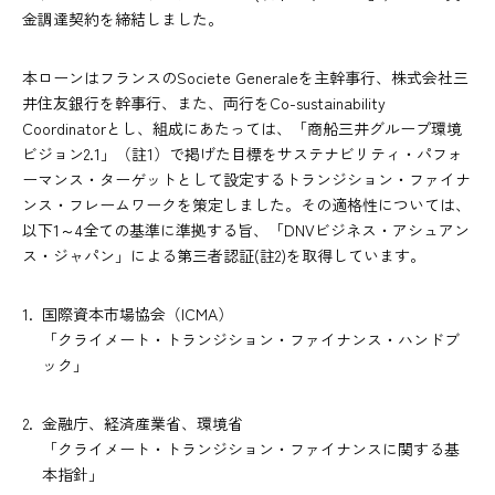
金調達契約を締結しました。
本ローンはフランスのSociete Generaleを主幹事行、株式会社三
井住友銀行を幹事行、また、両行をCo-sustainability
Coordinatorとし、組成にあたっては、「商船三井グループ環境
ビジョン2.1」（註1）で掲げた目標をサステナビリティ・パフォ
ーマンス・ターゲットとして設定するトランジション・ファイナ
ンス・フレームワークを策定しました。その適格性については、
以下1～4全ての基準に準拠する旨、「DNVビジネス・アシュアン
ス・ジャパン」による第三者認証(註2)を取得しています。
国際資本市場協会（ICMA）
「クライメート・トランジション・ファイナンス・ハンドブ
ック」
金融庁、経済産業省、環境省
「クライメート・トランジション・ファイナンスに関する基
本指針」