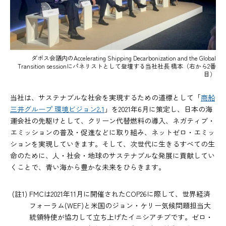
ダボス会議内のAccelerating Shipping Decarbonization and the Global
Transition sessionに
パネリストとして登壇する当社社長 橋本（右から2番
目）
当社は、サステナブルな社会を実現するための道標として「
商船
三井グループ 環境ビジョン2.1
」を2021年6月に策定し、日本の海
運会社の先駆けとして、クリーン代替燃料の導入、ネガティブ・
エミッションの普及・促進などに取り組み、ネットゼロ・エミッ
ションを実現していきます。そして、次世代に生きるすべての生
命のために、人・社会・地球のサステナブルな発展に貢献してい
くことで、青い海から豊かな未来をひらきます。
(註1) FMCは2021年11月に開催されたCOP26に際して、世界経済
フォーラム(WEF)と米国のジョン・ケリー気候問題担当大
統領特使が協力して立ち上げたイニシアチブです。ゼロ・