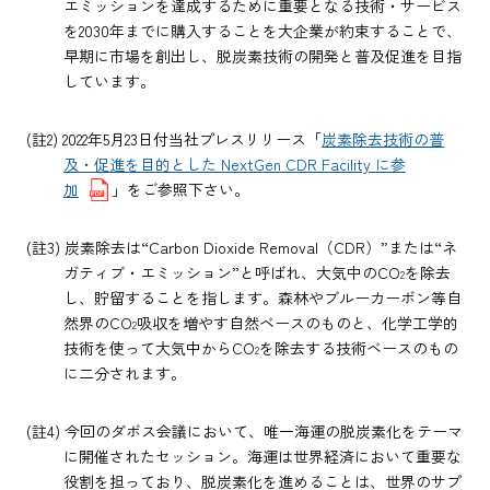
エミッションを達成するために重要となる技術・サービス
を2030年までに購入することを大企業が約束することで、
早期に市場を創出し、脱炭素技術の開発と普及促進を目指
しています。
(註2) 2022年5月23日付当社プレスリリース「
炭素除去技術の普
及・促進を目的とした NextGen CDR Facility に参
加
」をご参照下さい。
(註3) 炭素除去は“Carbon Dioxide Removal（CDR）”または“ネ
ガティブ・エミッション”と呼ばれ、大気中のCO
を除去
2
し、貯留することを指します。森林やブルーカーボン等自
然界のCO
吸収を増やす自然ベースのものと、化学工学的
2
技術を使って大気中からCO
を除去する技術ベースのもの
2
に二分されます。
(註4) 今回のダボス会議において、唯一海運の脱炭素化をテーマ
に開催されたセッション。海運は世界経済において重要な
役割を担っており、脱炭素化を進めることは、世界のサプ