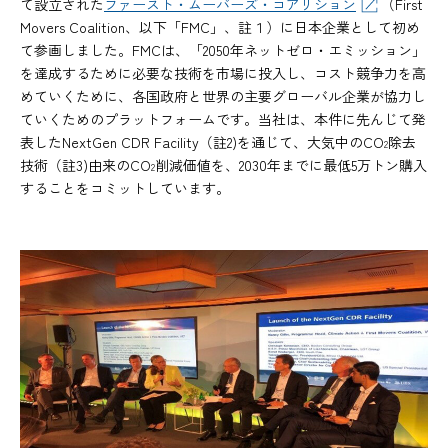
て設立された
ファースト・ムーバーズ・コアリション
（First
Movers Coalition、以下「FMC」、註１）に日本企業として初め
て参画しました。FMCは、「2050年ネットゼロ・エミッション」
を達成するために必要な技術を市場に投入し、コスト競争力を高
めていくために、各国政府と世界の主要グローバル企業が協力し
ていくためのプラットフォームです。当社は、本件に先んじて発
表したNextGen CDR Facility（註2)を通じて、大気中のCO
除去
2
技術（註3)由来のCO
削減価値を、2030年までに最低5万トン購入
2
することをコミットしています。