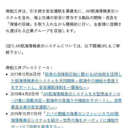
商船三井は、引き続き安全運航を最優先に、AR航海情報表示シ
ステムを含め、海上交通の安全に寄与する製品の開発・改良を
「現場の目線」を取り入れながら積極的に行い、お客様に信頼さ
れ選ばれる企業グループを目指します。
(註1) AR航海情報表示システムについては、以下関連URLもご参
照下さい。
商船三井プレスリリース：
2017年12月26日付「
将来の自律航行船に繋がるAR技術を活用し
た航海情報表示システムを共同開発～航海中の操船や見張り
をサポートし、安全運航体制を一層強化～
」
2019年4月22日付「
AR航海情報表示システムを大型原油タンカ
ー21隻に搭載決定～航海中の見張りや操船をサポートし、世界
最高水準の安全運航へ～
」
2019年10月17日付「
ドバイ開催の海事カンファレンスでAR航
海情報表示システムを紹介～世界の海をターゲットに操船サ
ポートICT技術を発信する～
」