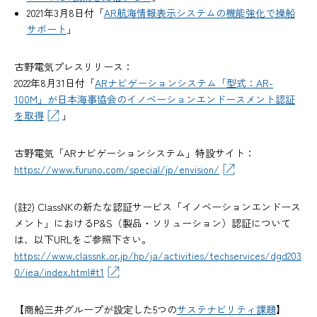
2021年3月8日付「
AR航海情報表示システムの機能強化で操船
サポート
」
古野電気プレスリリース：
2022年8月31日付「
ARナビゲーションシステム「型式：AR-
100M」が日本海事協会のイノベーションエンドースメント認証
を取得
」
古野電気「ARナビゲーションシステム」特設サイト：
https://www.furuno.com/special/jp/envision/
(註2) ClassNKの新たな認証サービス「イノベーションエンドース
メント」におけるP&S（製品・ソリューション）認証について
は、以下URLをご参照下さい。
https://www.classnk.or.jp/hp/ja/activities/techservices/dgd203
0/iea/index.html#t1
【商船三井グループが設定した5つの
サステナビリティ課題
】