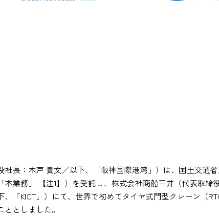
役社長：木戸 貴文／以下、「阪神国際港湾」）は、国土交通
本業務」 【注1】）を受託し、株式会社商船三井（代表取締
、「KICT」）にて、世界で初めてタイヤ式門型クレーン（R
こととしました。