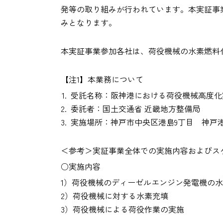
発等の取り組みが行われています。本実証事
みとなります。
本実証事業参加各社は、荷役機械の水素燃料
【注1】本業務について
受託名称：阪神港における荷役機械高度化
委託者：国土交通省 近畿地方整備局
実施場所：神戸市中央区港島9丁目 神戸港ポ
＜参考＞実証事業全体での実施内容およびス
○実施内容
1）荷役機械のディーゼルエンジン発電機の
2）荷役機械に対する水素充填
3）荷役機械による荷役作業の実施