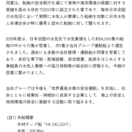
同賞は、船舶の安全航行を通じて港湾や海洋環境の保護に対する
意識を高める目的で2003年に設立された賞であり、毎年日本全国
の水先区において実際に水先人が嚮導した船舶を対象に日本水先
人会連合会が特に優秀と認めた船舶に対して贈られます。
2025年度は、日本全国の水先区で水先要請をした約24,000隻の船
舶の中から10隻が受賞し、内1隻が当社グループ運航船より選定
されました。過去にも多数の当社管理・運航船が同賞を受賞して
おり、良好な乗下船・航海設備、安全措置、船長をはじめとする
乗組員の水先人業務への協力体制等が総合的に評価され、今般の
受賞に繋がりました。
当社グループは今後も「世界最高水準の安全運航」を目指し、社
会とともに相乗的・持続的に成長する企業として、海上の安全と
地球環境の保全に貢献する活動に取り組みます。
(註1) 本船概要
木材チップ船「HK DELIGHT」
全長：209.99m