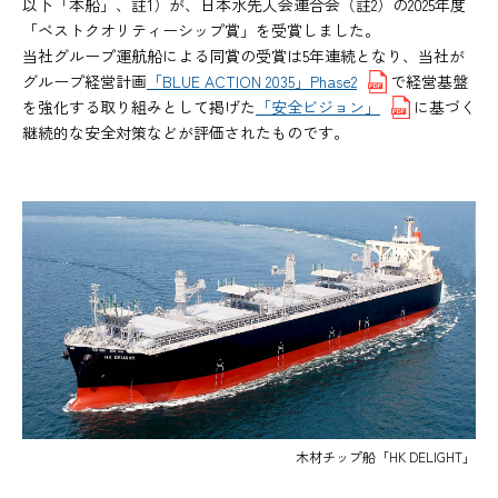
以下「本船」、註1）が、日本水先人会連合会（註2）の2025年度
「ベストクオリティーシップ賞」を受賞しました。
当社グループ運航船による同賞の受賞は5年連続となり、当社が
グループ経営計画
「BLUE ACTION 2035」Phase2
で経営基盤
を強化する取り組みとして掲げた
「安全ビジョン」
に基づく
継続的な安全対策などが評価されたものです。
木材チップ船「HK DELIGHT」