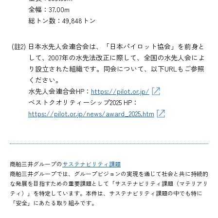
全幅：37.00m
総トン数：49,848トン
(註2) 日本水先人会連合会は、「日本パイロット協会」を前身と
して、2007年の水先法改正に際して、全国の水先人会によ
り設立された組織です。同会について、以下URLもご参照
ください。
水先人会連合会HP：
https://pilot.or.jp/
ベストクオリティーシップ2025 HP：
https://pilot.or.jp/news/award_2025.htm
商船三井グループの
サステナビリティ課題
商船三井グループでは、グループビジョンの実現を通じて社会と共に持続的
な発展を目指すための重要課題として「サステナビリティ課題（マテリアリ
ティ）」を特定しています。本件は、サステナビリティ課題の中でも特に
「安全」にあたる取り組みです。