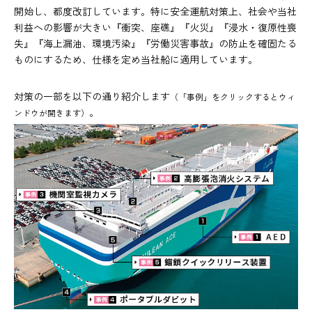
開始し、都度改訂しています。特に安全運航対策上、社会や当社
利益への影響が大きい『衝突、座礁』『火災』『浸水・復原性喪
失』『海上漏油、環境汚染』『労働災害事故』の防止を確固たる
ものにするため、仕様を定め当社船に適用しています。
対策の一部を以下の通り紹介します
（「事例」をクリックするとウィ
。
ンドウが開きます）