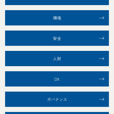
環境
安全
人財
DX
ガバナンス