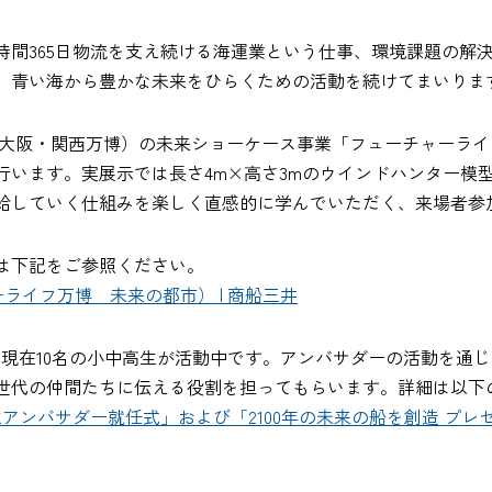
時間365日物流を支え続ける海運業という仕事、環境課題の解
、青い海から豊かな未来をひらくための活動を続けてまいりま
博覧会（大阪・関西万博）の未来ショーケース事業「フューチャー
行います。実展示では長さ4m×高さ3mのウインドハンター模
給していく仕組みを楽しく直感的に学んでいただく、来場者参
は下記をご参照ください。
ャーライフ万博 未来の都市） | 商船三井
して、現在10名の小中高生が活動中です。アンバサダーの活動を
世代の仲間たちに伝える役割を担ってもらいます。詳細は以下
学生アンバサダー就任式」および「2100年の未来の船を創造 プ
」