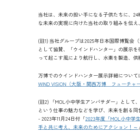
当社は、未来の担い手になる子供たちに、24
な未来の実現に向けた当社の取り組みを伝え
(註1) 当社グループは2025年日本国際
として協賛、「ウインドハンター」の展示を
って起こす風により航行し、水素を製造、供
万博でのウインドハンター展示詳細について
WIND VISION（大阪・関西万博 フューチ
(註2) 「MOL小中学生アンバサダー」と
という仕事の魅力などを学び、未来を創る同
- 2023年11月24日付「
2023年度「MOL小中
手と共に考え、未来のためにアクション！～