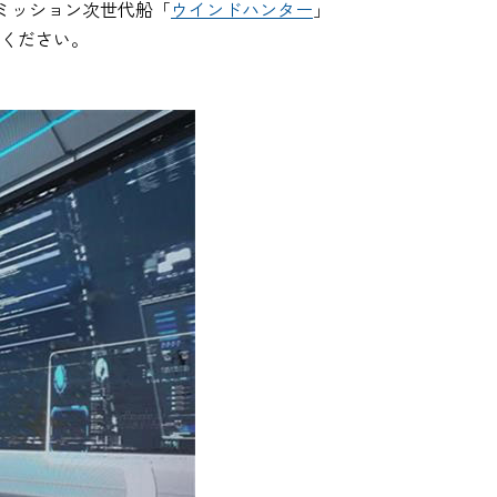
ミッション次世代船「
ウインドハンター
」
みください。