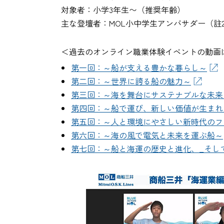
対象者：小学3年生〜（推奨年齢）
主な登壇者：MOL小中学生アンバサダー（註
＜過去のオンライン職業体験イベントの動画
第一回：～船が支える豊かな暮らし～
第二回：～世界に誇る船の魅力～
第三回：～海を舞台にサステナブルな未来
第四回：～船で運び、新しい価値が生まれ
第五回：～人と環境にやさしい新時代のフ
第六回：～海の風で電気と未来を運ぶ船～
第七回：～船と海運の歴史と進化、_そし