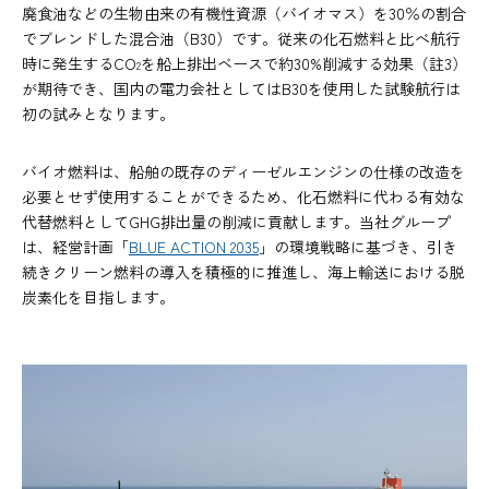
廃食油などの生物由来の有機性資源（バイオマス）を30％の割合
でブレンドした混合油（B30）です。従来の化石燃料と比べ航行
時に発生するCO
を船上排出ベースで約30%削減する効果（註3）
2
が期待でき、国内の電力会社としてはB30を使用した試験航行は
初の試みとなります。
バイオ燃料は、船舶の既存のディーゼルエンジンの仕様の改造を
必要とせず使用することができるため、化石燃料に代わる有効な
代替燃料としてGHG排出量の削減に貢献します。当社グループ
は、経営計画「
BLUE ACTION 2035
」の環境戦略に基づき、引き
続きクリーン燃料の導入を積極的に推進し、海上輸送における脱
炭素化を目指します。