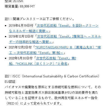
型深: 20.05m
積貨重量: 89,999 MT
註1：関連プレスリリース以下ご参照ください。
2019年6月19日付「
次世代石炭船「EeneX」を設計～クリーン
なエネルギー輸送に貢献～
」
2019年12月12日付「
次世代石炭船「EeneX」2隻発注へ ～エネル
ギーの効率的な輸送へ貢献～
」
2021年12月2日付「
“KUROTAKISAN MARU Ⅲ（黒滝山丸Ⅲ）”竣
工 ～次世代石炭船「EeneX」第1船～
」
2022年5月30日付「
次世代石炭船「EeneX」第2
船、“HOKULINK（ほくリンク）”と命名
」
註2：ISCC（International Sustainability & Carbon Certification）
EU認証
バイオマスや廃棄物を原料とする持続可能な燃料について、その
持続可能性と温室効果ガス排出削減基準がEUの法的要件を満た
していることを証明するもので、欧州再生可能エネルギー指令
（RED II）によって定められています。