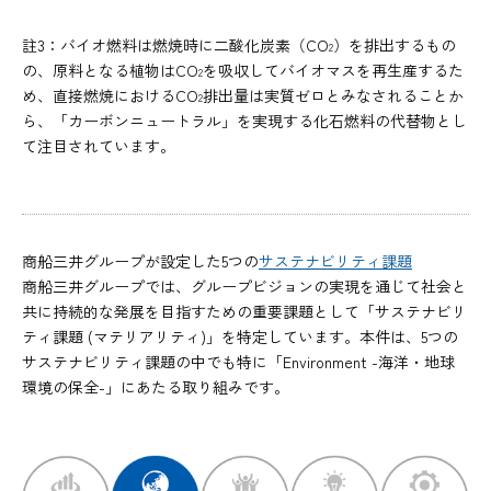
註3：バイオ燃料は燃焼時に二酸化炭素（CO
）を排出するもの
2
の、原料となる植物はCO
を吸収してバイオマスを再生産するた
2
め、直接燃焼におけるCO
排出量は実質ゼロとみなされることか
2
ら、「カーボンニュートラル」を実現する化石燃料の代替物とし
て注目されています。
商船三井グループが設定した5つの
サステナビリティ課題
商船三井グループでは、グループビジョンの実現を通じて社会と
共に持続的な発展を目指すための重要課題として「サステナビリ
ティ課題 (マテリアリティ)」を特定しています。本件は、5つの
サステナビリティ課題の中でも特に「Environment -海洋・地球
環境の保全-」にあたる取り組みです。