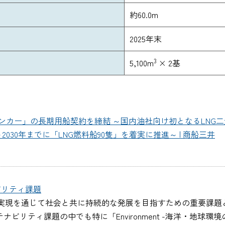
約60.0m
2025年末
3
5,100m
× 2基
ンカー」の長期用船契約を締結 ～国内油社向け初となるLNG二元燃
030年までに「LNG燃料船90隻」を着実に推進～ | 商船三井
ビリティ課題
実現を通じて社会と共に持続的な発展を目指すための重要課題と
ビリティ課題の中でも特に「Environment -海洋・地球