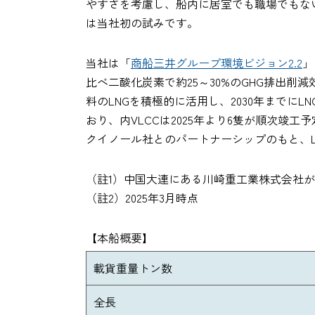
やすさを考慮し、船内に居室でも職場でもない、
は当社初の試みです。
当社は「
商船三井グループ環境ビジョン2.2
」
比べ二酸化炭素で約25～30%のGHG排出
料のLNGを積極的に活用し、2030年までに
おり、内VLCCは2025年より6隻が順次
クイノール社とのパートナーシップのもと、
（註1）中国大連にある川崎重工業株式会社
（註2）2025年3月時点
【本船概要】
載貨重量トン数
全長