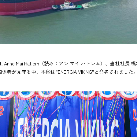
nt. Anne Mai Hatlem（読み：アン マイ ハトレム）、当社社長 橋本
者が見守る中、本船は”ENERGIA VIKING”と命名されました