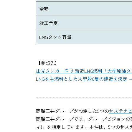
全幅
竣工予定
LNGタンク容量
【参照先】
出光タンカー向け 新造LNG燃料「大型原油タ
LNGを主燃料とした大型船6隻の建造を決定 ～2
商船三井グループが設定した5つの
サステナ
商船三井グループでは、グループビジョンの
ィ)」を特定しています。本件は、5つのサステナ