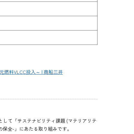
料VLCC投入～ | 商船三井
して「サステナビリティ課題 (マテリアリテ
環境の保全-」にあたる取り組みです。