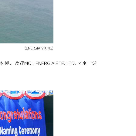
(ENERGIA VIKING)
 剛、及びMOL ENERGIA PTE. LTD. マネージ
。