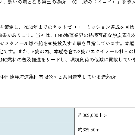
憩いの場となる第三の場所「IKOI（読み：イコイ）」を導入し
を策定し、2050年までのネットゼロ・エミッション達成を目
削減効果があります。当社は、LNG海運業界の持続可能な脱炭素
LNG/メタノール燃料船を90隻投入する事を目指しています。本船
竣工予定です。また、6隻の内、本船を含む3隻がエクイノール社
LNG燃料の普及推進をリードし、環境負荷の低減に貢献してい
が中国遠洋海運集団有限公司と共同運営している造船所
約309,000トン
約339.50m