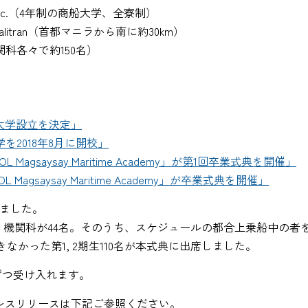
emy Inc.（4年制の商船大学、全寮制）
 Salitran（首都マニラから南に約30km）
関科各々で約150名）
大学設立を決定」
を2018年8月に開校」
agsaysay Maritime Academy」が第1回卒業式典を開催」
agsaysay Maritime Academy」が卒業式典を開催」
しました。
7名、機関科が44名。そのうち、スケジュールの都合上乗船中の者
かった第1, 2期生110名が本式典に出席しました。
数ずつ受け入れます。
るプレスリリースは下記ご参照ください。