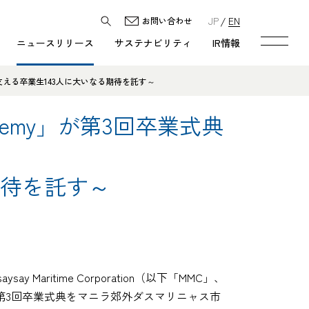
JP
EN
お問い合わせ
ニュースリリース
サステナビリティ
IR情報
産業を支える卒業生143人に大いなる期待を託す～
cademy」が第3回卒業式典
期待を託す～
ritime Corporation（以下「MMC」、
」、註2）の第3回卒業式典をマニラ郊外ダスマリニャス市