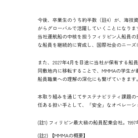
今後、卒業生のうち約半数（註4）が、海技
がらグローバルで活躍していくことになりま
当社運航船の中核を担うフィリピン人船員の
な船員を継続的に育成し、国際社会のニーズ
また、2027年4月を目途に当社が保有する船員訓練施設
同敷地内に移転することで、MMMAの学生
船員職業への理解の深化にも繋げていきます
本取り組みを通じてサステナビリティ課題の
任ある担い手として、「安全」なオペレーシ
(註1) フィリピン最大級の船員配乗会社。1997年に船
(註2) 【MMMAの概要】