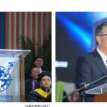
［卒業生宣誓の様子］