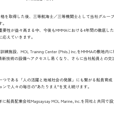
資格を取得した後、三等航海士／三等機関士として当社グルー
す。
重要性が益々高まる中、今後もMMMAにおける4年間の徹底し
に応えていきます。
、MOL Training Center (Phils.) Inc.をMMMA
が最新技術の設備へアクセスし易くなり、さらに当社船員との交
。
一つである「人の活躍と地域社会の発展」にも繋がる船員育成
ョンで人々の毎日の“あたりまえ”を支え続けます。
員配乗会社Magsaysay MOL Marine, Inc.を同社と共同で