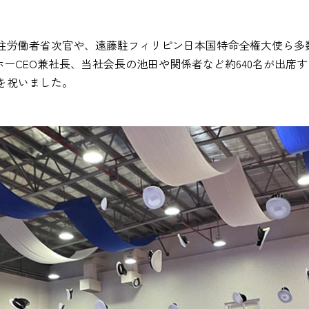
住労働者省次官や、遠藤駐フィリピン日本国特命全権大使ら多数
サイサイ・ホーCEO兼社長、当社会長の池田や関係者など約640名
を祝いました。