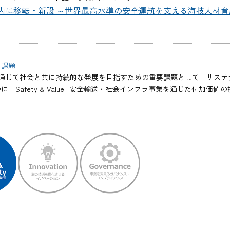
内に移転・新設 ～世界最高水準の安全運航を支える海技人材育
ィ課題
通じて社会と共に持続的な発展を目指すための重要課題として「サステナ
fety & Value -安全輸送・社会インフラ事業を通じた付加価値の提供-」