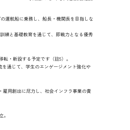
プの運航船に乗務し、船長・機関長を目指しな
た訓練と基礎教育を通じて、即戦力となる優秀
の敷地内に移転・新設する予定です（註5）。
流を通じて、学生のエンゲージメント強化や
・雇用創出に尽力し、社会インフラ事業の責
設立。