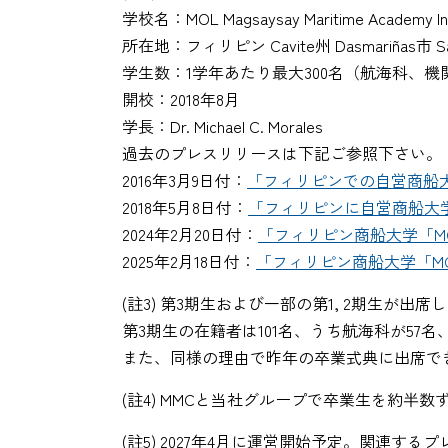
学校名：MOL Magsaysay Maritime Acad
所在地：フィリピン Cavite州 Dasmariñas市
学生数：1学年あたり最大300名（航海科、機
開校：2018年8月
学長：Dr. Michael C. Morales
過去のプレスリリースは下記ご参照下さい。
2016年3月9日付：
「フィリピンでの自営商船
2018年5月8日付：
「フィリピンに自営商船大学
2024年2月20日付：
「フィリピン商船大学「MOL M
2025年2月18日付：
「フィリピン商船大学「MOL M
(註3) 第3期生および一部の第1, 2期生が出席
第3期生の在籍者は101名、うち航海科が5
また、同様の理由で昨年の卒業式典に出席できな
(註4) MMCと当社グループで卒業生を約半
(註5) 2027年4月に運営開始予定。関連す